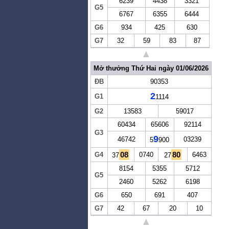
6239
4438
3321
G5
6767
6355
6444
G6
934
425
630
G7
32
59
83
87
▲
Mở thưởng Thứ Hai ngày 01/06/2026
ĐB
90353
2
G1
1114
G2
13583
59017
60434
65606
92114
G3
9
46742
03239
5
900
08
80
G4
0740
6463
37
27
8154
5355
5712
G5
2460
5262
6198
G6
650
691
407
G7
42
67
20
10
▲