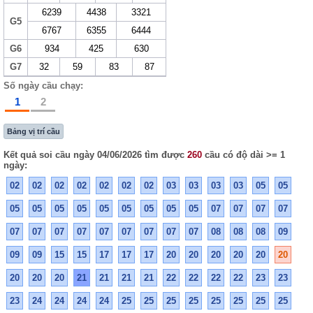
6239
4438
3321
G5
6767
6355
6444
G6
934
425
630
G7
32
59
83
87
Số ngày cầu chạy:
1
2
Bảng vị trí cầu
Kết quả soi cầu ngày 04/06/2026 tìm được
260
cầu có độ dài >= 1
ngày:
02
02
02
02
02
02
02
03
03
03
03
05
05
05
05
05
05
05
05
05
05
05
07
07
07
07
07
07
07
07
07
07
07
07
07
08
08
08
09
09
09
15
15
17
17
17
20
20
20
20
20
20
20
20
20
21
21
21
21
22
22
22
22
23
23
23
24
24
24
24
25
25
25
25
25
25
25
25