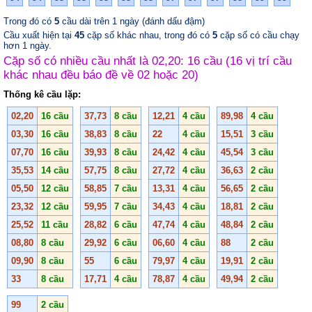
Trong đó có
5
cầu dài trên 1 ngày (đánh dấu đậm)
Cầu xuất hiện tại
45
cặp số khác nhau, trong đó có
5
cặp số có cầu chạy
hơn 1 ngày.
Cặp số có nhiều cầu nhất là 02,20: 16 cầu (16 vị trí cầu
khác nhau đều báo đề về 02 hoặc 20)
Thống kê cầu lặp:
02,20
16 cầu
37,73
8 cầu
12,21
4 cầu
89,98
4 cầu
03,30
16 cầu
38,83
8 cầu
22
4 cầu
15,51
3 cầu
07,70
16 cầu
39,93
8 cầu
24,42
4 cầu
45,54
3 cầu
35,53
14 cầu
57,75
8 cầu
27,72
4 cầu
36,63
2 cầu
05,50
12 cầu
58,85
7 cầu
13,31
4 cầu
56,65
2 cầu
23,32
12 cầu
59,95
7 cầu
34,43
4 cầu
18,81
2 cầu
25,52
11 cầu
28,82
6 cầu
47,74
4 cầu
48,84
2 cầu
08,80
8 cầu
29,92
6 cầu
06,60
4 cầu
88
2 cầu
09,90
8 cầu
55
6 cầu
79,97
4 cầu
19,91
2 cầu
33
8 cầu
17,71
4 cầu
78,87
4 cầu
49,94
2 cầu
99
2 cầu