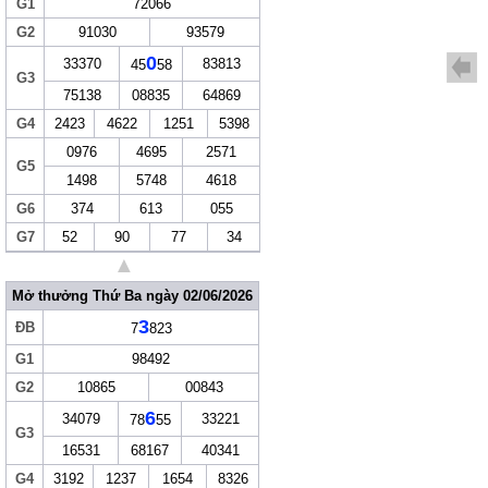
G1
72066
G2
91030
93579
0
33370
83813
45
58
G3
75138
08835
64869
G4
2423
4622
1251
5398
0976
4695
2571
G5
1498
5748
4618
G6
374
613
055
G7
52
90
77
34
▲
Mở thưởng Thứ Ba ngày 02/06/2026
3
ĐB
7
823
G1
98492
G2
10865
00843
6
34079
33221
78
55
G3
16531
68167
40341
G4
3192
1237
1654
8326