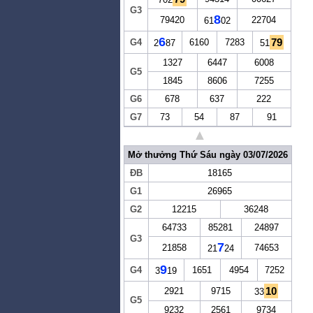
G3
8
79420
22704
61
02
6
79
G4
6160
7283
2
87
51
1327
6447
6008
G5
1845
8606
7255
G6
678
637
222
G7
73
54
87
91
▲
Mở thưởng Thứ Sáu ngày 03/07/2026
ĐB
18165
G1
26965
G2
12215
36248
64733
85281
24897
G3
7
21858
74653
21
24
9
G4
1651
4954
7252
3
19
10
2921
9715
33
G5
9232
2561
9734