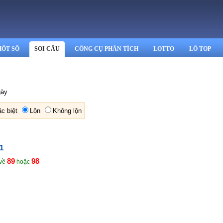
ỐT SỐ
SOI CẦU
CÔNG CỤ PHÂN TÍCH
LOTTO
LÔ TOP
ày
ặc biệt
Lộn
Không lộn
1
89
98
 về
hoặc