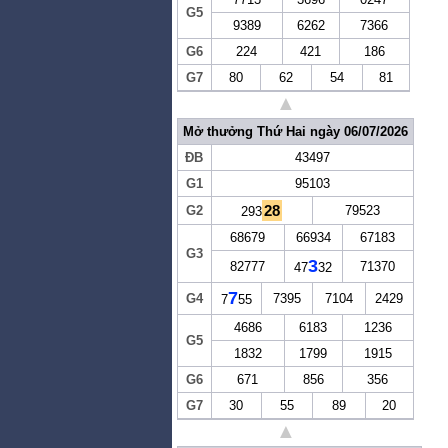
G5
9389
6262
7366
G6
224
421
186
G7
80
62
54
81
▲
Mở thưởng Thứ Hai ngày 06/07/2026
ĐB
43497
G1
95103
28
G2
79523
293
68679
66934
67183
G3
3
82777
71370
47
32
7
G4
7395
7104
2429
7
55
4686
6183
1236
G5
1832
1799
1915
G6
671
856
356
G7
30
55
89
20
▲