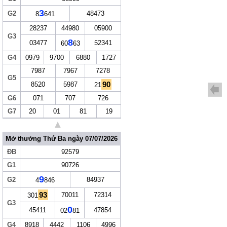
3
G2
48473
8
641
28237
44980
05900
G3
8
03477
52341
60
63
G4
0979
9700
6880
1727
7987
7967
7278
G5
90
8520
5987
21
G6
071
707
726
G7
20
01
81
19
▲
Mở thưởng Thứ Ba ngày 07/07/2026
ĐB
92579
G1
90726
9
G2
84937
4
846
93
70011
72314
301
G3
0
45411
47854
02
81
G4
8918
4442
1106
4996