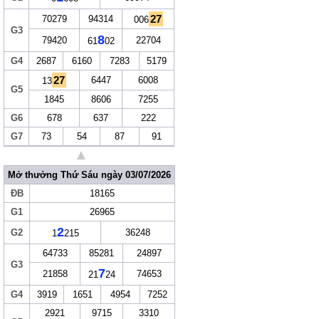
27
70279
94314
006
G3
8
79420
22704
61
02
G4
2687
6160
7283
5179
27
6447
6008
13
G5
1845
8606
7255
G6
678
637
222
G7
73
54
87
91
▲
Mở thưởng Thứ Sáu ngày 03/07/2026
ĐB
18165
G1
26965
2
G2
36248
1
215
64733
85281
24897
G3
7
21858
74653
21
24
G4
3919
1651
4954
7252
2921
9715
3310