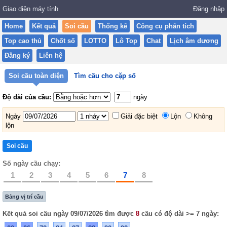
Giao diện máy tính
Đăng nhập
Home
Kết quả
Soi cầu
Thống kê
Công cụ phân tích
Top cao thủ
Chốt số
LOTTO
Lô Top
Chat
Lịch âm dương
Đăng ký
Liên hệ
Soi cầu toàn diện
Tìm cầu cho cặp số
Độ dài của cầu:
ngày
Ngày
Giải đặc biệt
Lộn
Không
lộn
Số ngày cầu chạy:
1
2
3
4
5
6
7
8
Bảng vị trí cầu
Kết quả soi cầu ngày 09/07/2026 tìm được
8
cầu có độ dài >= 7 ngày: