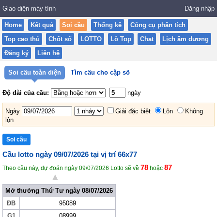
Giao diện máy tính
Đăng nhập
Home
Kết quả
Soi cầu
Thống kê
Công cụ phân tích
Top cao thủ
Chốt số
LOTTO
Lô Top
Chat
Lịch âm dương
Đăng ký
Liên hệ
Soi cầu toàn diện
Tìm cầu cho cặp số
Độ dài của cầu:
ngày
Ngày
Giải đặc biệt
Lộn
Không
lộn
Cầu lotto ngày 09/07/2026 tại vị trí 66x77
78
87
Theo cầu này, dự đoán ngày 09/07/2026 Lotto sẽ về
hoặc
▲
Mở thưởng Thứ Tư ngày 08/07/2026
ĐB
95089
G1
08999