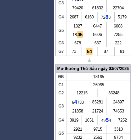
G3
79420
61802
22704
8
G4
2687
6160
5179
72
3
1327
6447
6008
G5
45
8606
7255
18
G6
678
637
222
54
G7
73
87
91
▲
Mở thưởng Thứ Sáu ngày 03/07/2026
ĐB
18165
G1
26965
G2
12215
36248
4
85281
24897
6
733
G3
21858
21724
74653
5
G4
3919
1651
7252
49
4
2921
9715
3310
G5
9232
2561
9734