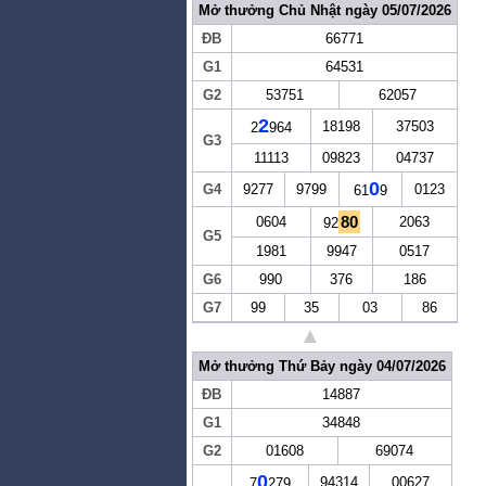
Mở thưởng Chủ Nhật ngày 05/07/2026
ĐB
66771
G1
64531
G2
53751
62057
2
18198
37503
2
964
G3
11113
09823
04737
0
G4
9277
9799
0123
61
9
80
0604
2063
92
G5
1981
9947
0517
G6
990
376
186
G7
99
35
03
86
▲
Mở thưởng Thứ Bảy ngày 04/07/2026
ĐB
14887
G1
34848
G2
01608
69074
0
94314
00627
7
279