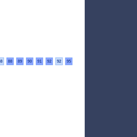
88
88
89
90
91
92
92
95