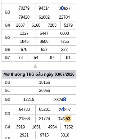
0
70279
94314
0
627
G3
79420
61802
22704
G4
2687
6160
7283
5179
1327
6447
6008
G5
1845
8606
7255
G6
678
637
222
G7
73
54
87
91
▲
Mở thưởng Thứ Sáu ngày 03/07/2026
ĐB
18165
G1
26965
8
G2
12215
3624
4
64733
85281
2
897
G3
53
21858
21724
746
G4
3919
1651
4954
7252
2921
9715
3310