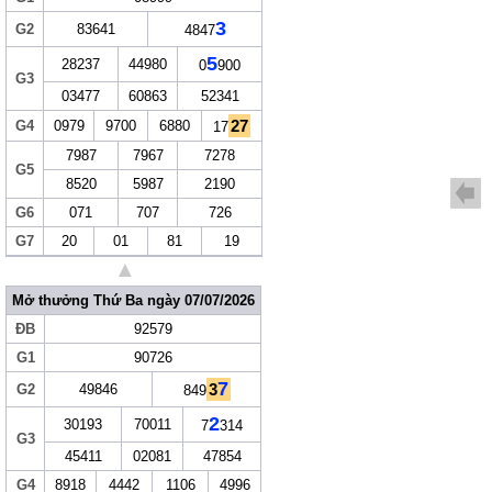
3
G2
83641
4847
5
28237
44980
0
900
G3
03477
60863
52341
27
G4
0979
9700
6880
17
7987
7967
7278
G5
8520
5987
2190
G6
071
707
726
G7
20
01
81
19
▲
Mở thưởng Thứ Ba ngày 07/07/2026
ĐB
92579
G1
90726
7
3
G2
49846
849
2
30193
70011
7
314
G3
45411
02081
47854
G4
8918
4442
1106
4996