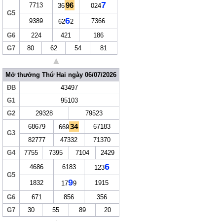
7
96
7713
36
024
G5
6
9389
7366
62
2
G6
224
421
186
G7
80
62
54
81
▲
Mở thưởng Thứ Hai ngày 06/07/2026
ĐB
43497
G1
95103
G2
29328
79523
34
68679
67183
669
G3
82777
47332
71370
G4
7755
7395
7104
2429
6
4686
6183
123
G5
9
1832
1915
17
9
G6
671
856
356
G7
30
55
89
20