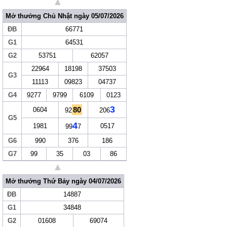
▲
Mở thưởng Chủ Nhật ngày 05/07/2026
ĐB
66771
G1
64531
G2
53751
62057
22964
18198
37503
G3
11113
09823
04737
G4
9277
9799
6109
0123
3
80
0604
92
206
G5
4
1981
0517
99
7
G6
990
376
186
G7
99
35
03
86
▲
Mở thưởng Thứ Bảy ngày 04/07/2026
ĐB
14887
G1
34848
G2
01608
69074