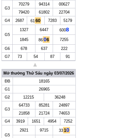
70279
94314
00627
G3
79420
61802
22704
60
G4
2687
7283
5179
61
8
1327
6447
600
G5
0
6
1845
7255
86
G6
678
637
222
G7
73
54
87
91
▲
Mở thưởng Thứ Sáu ngày 03/07/2026
ĐB
18165
G1
26965
G2
12215
36248
64733
85281
24897
G3
21858
21724
74653
G4
3919
1651
4954
7252
0
1
2921
9715
33
G5