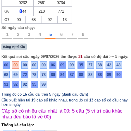
9232
2561
9734
8
G6
218
771
44
G7
90
68
92
13
Số ngày cầu chạy:
1
2
3
4
5
6
7
8
Bảng vị trí cầu
Kết quả soi cầu ngày 09/07/2026 tìm được
31
cầu có độ dài >= 5 ngày:
00
00
00
00
00
06
09
09
35
37
38
42
48
68
69
72
78
78
80
84
87
88
88
88
89
90
91
92
92
95
99
Trong đó có
16
cầu dài trên 5 ngày (đánh dấu đậm)
Cầu xuất hiện tại
19
cặp số khác nhau, trong đó có
13
cặp số có cầu chạy
hơn 5 ngày.
Cặp số có nhiều cầu nhất là 00: 5 cầu (5 vị trí cầu khác
nhau đều báo lô về 00)
Thống kê cầu lặp: