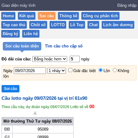
Giao diện máy tính
Đăng nhập
Home
Kết quả
Soi cầu
Thống kê
Công cụ phân tích
Top cao thủ
Chốt số
LOTTO
Lô Top
Chat
Lịch âm dương
Đăng ký
Liên hệ
Soi cầu toàn diện
Tìm cầu cho cặp số
Độ dài của cầu:
ngày
Ngày
Giải đặc biệt
Lộn
Không
lộn
Cầu lotto ngày 09/07/2026 tại vị trí 61x90
00
Theo cầu này, dự đoán ngày 09/07/2026 Lotto sẽ về
▲
Mở thưởng Thứ Tư ngày 08/07/2026
ĐB
95089
G1
08999