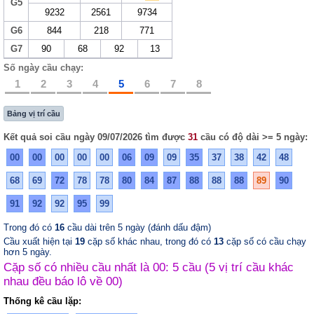
G5
9232
2561
9734
G6
844
218
771
G7
90
68
92
13
Số ngày cầu chạy:
1
2
3
4
5
6
7
8
Bảng vị trí cầu
Kết quả soi cầu ngày 09/07/2026 tìm được
31
cầu có độ dài >= 5 ngày:
00
00
00
00
00
06
09
09
35
37
38
42
48
68
69
72
78
78
80
84
87
88
88
88
89
90
91
92
92
95
99
Trong đó có
16
cầu dài trên 5 ngày (đánh dấu đậm)
Cầu xuất hiện tại
19
cặp số khác nhau, trong đó có
13
cặp số có cầu chạy
hơn 5 ngày.
Cặp số có nhiều cầu nhất là 00: 5 cầu (5 vị trí cầu khác
nhau đều báo lô về 00)
Thống kê cầu lặp: