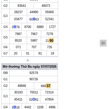
G2
83641
48473
28237
44980
05900
G3
8
03477
52341
60
63
9
G4
9700
6880
1727
0
79
7987
7967
7278
G5
90
8520
5987
21
G6
071
707
726
G7
20
01
81
19
▲
Mở thưởng Thứ Ba ngày 07/07/2026
ĐB
92579
G1
90726
37
G2
49846
849
30193
70011
72314
G3
0
45411
47854
02
81
9
G4
4442
1106
4996
8
18