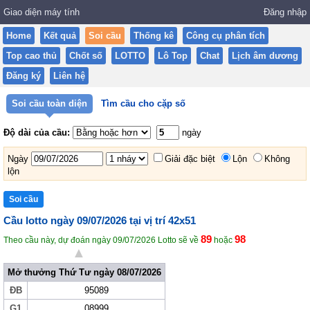
Giao diện máy tính
Đăng nhập
Home
Kết quả
Soi cầu
Thống kê
Công cụ phân tích
Top cao thủ
Chốt số
LOTTO
Lô Top
Chat
Lịch âm dương
Đăng ký
Liên hệ
Soi cầu toàn diện
Tìm cầu cho cặp số
Độ dài của cầu:
ngày
Ngày
Giải đặc biệt
Lộn
Không
lộn
Cầu lotto ngày 09/07/2026 tại vị trí 42x51
89
98
Theo cầu này, dự đoán ngày 09/07/2026 Lotto sẽ về
hoặc
▲
Mở thưởng Thứ Tư ngày 08/07/2026
ĐB
95089
G1
08999