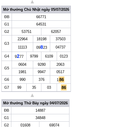
▲
Mở thưởng Chủ Nhật ngày 05/07/2026
ĐB
66771
G1
64531
G2
53751
62057
22964
18198
37503
G3
8
11113
04737
09
23
2
G4
9799
6109
0123
9
77
0604
9280
2063
G5
1981
9947
0517
86
G6
990
376
1
86
G7
99
35
03
▲
Mở thưởng Thứ Bảy ngày 04/07/2026
ĐB
14887
G1
34848
G2
01608
69074