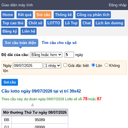
Giao diện máy tính
Đăng nhập
Home
Kết quả
Soi cầu
Thống kê
Công cụ phân tích
Top cao thủ
Chốt số
LOTTO
Lô Top
Chat
Lịch âm dương
Đăng ký
Liên hệ
Soi cầu toàn diện
Tìm cầu cho cặp số
Độ dài của cầu:
ngày
Ngày
Giải đặc biệt
Lộn
Không
lộn
Cầu lotto ngày 09/07/2026 tại vị trí 39x42
78
87
Theo cầu này, dự đoán ngày 09/07/2026 Lotto sẽ về
hoặc
▲
Mở thưởng Thứ Tư ngày 08/07/2026
ĐB
95089
G1
08999