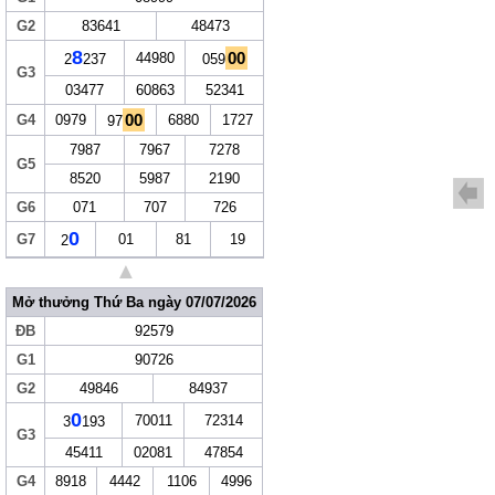
G2
83641
48473
8
00
44980
2
237
059
G3
03477
60863
52341
00
G4
0979
6880
1727
97
7987
7967
7278
G5
8520
5987
2190
G6
071
707
726
0
G7
01
81
19
2
▲
Mở thưởng Thứ Ba ngày 07/07/2026
ĐB
92579
G1
90726
G2
49846
84937
0
70011
72314
3
193
G3
45411
02081
47854
G4
8918
4442
1106
4996