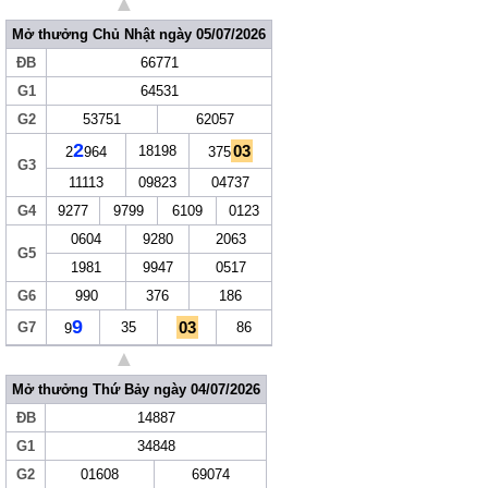
▲
Mở thưởng Chủ Nhật ngày 05/07/2026
ĐB
66771
G1
64531
G2
53751
62057
2
03
18198
2
964
375
G3
11113
09823
04737
G4
9277
9799
6109
0123
0604
9280
2063
G5
1981
9947
0517
G6
990
376
186
9
03
G7
35
86
9
▲
Mở thưởng Thứ Bảy ngày 04/07/2026
ĐB
14887
G1
34848
G2
01608
69074