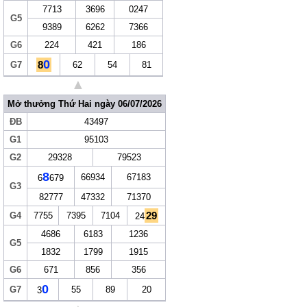
7713
3696
0247
G5
9389
6262
7366
G6
224
421
186
0
8
G7
62
54
81
▲
Mở thưởng Thứ Hai ngày 06/07/2026
ĐB
43497
G1
95103
G2
29328
79523
8
66934
67183
6
679
G3
82777
47332
71370
29
G4
7755
7395
7104
24
4686
6183
1236
G5
1832
1799
1915
G6
671
856
356
0
G7
55
89
20
3