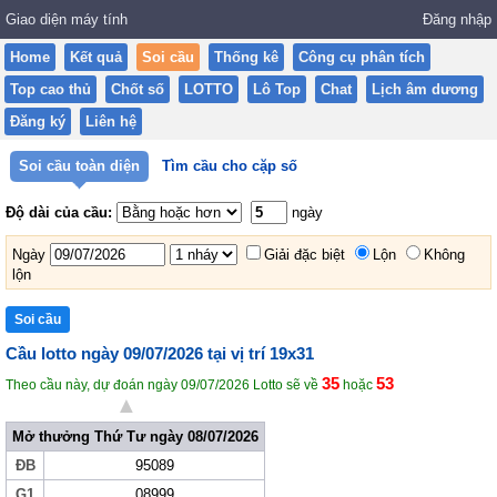
Giao diện máy tính
Đăng nhập
Home
Kết quả
Soi cầu
Thống kê
Công cụ phân tích
Top cao thủ
Chốt số
LOTTO
Lô Top
Chat
Lịch âm dương
Đăng ký
Liên hệ
Soi cầu toàn diện
Tìm cầu cho cặp số
Độ dài của cầu:
ngày
Ngày
Giải đặc biệt
Lộn
Không
lộn
Cầu lotto ngày 09/07/2026 tại vị trí 19x31
35
53
Theo cầu này, dự đoán ngày 09/07/2026 Lotto sẽ về
hoặc
▲
Mở thưởng Thứ Tư ngày 08/07/2026
ĐB
95089
G1
08999