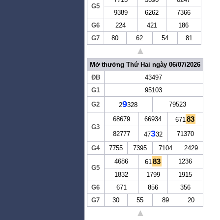
G5
9389
6262
7366
G6
224
421
186
G7
80
62
54
81
▲
Mở thưởng Thứ Hai ngày 06/07/2026
ĐB
43497
G1
95103
9
G2
79523
2
328
83
68679
66934
671
G3
3
82777
71370
47
32
G4
7755
7395
7104
2429
83
4686
1236
61
G5
1832
1799
1915
G6
671
856
356
G7
30
55
89
20
▲