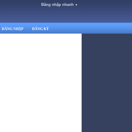
Đăng nhập nhanh
▼
ĐĂNG NHẬP
ĐĂNG KÝ