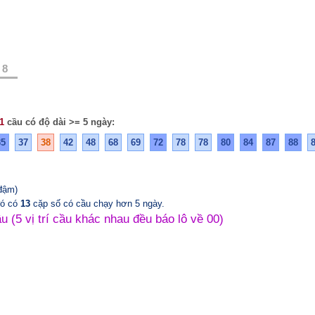
8
1
cầu có độ dài >= 5 ngày:
35
37
38
42
48
68
69
72
78
78
80
84
87
88
đậm)
đó có
13
cặp số có cầu chạy hơn 5 ngày.
u (5 vị trí cầu khác nhau đều báo lô về 00)