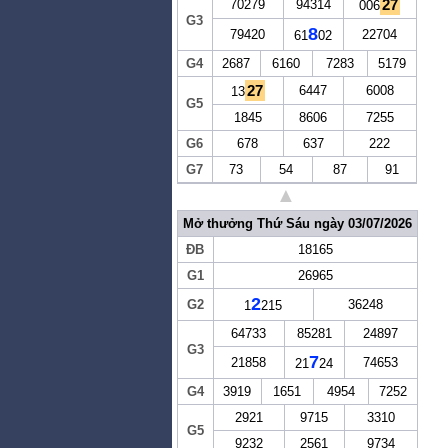
27
70279
94314
006
G3
8
79420
22704
61
02
G4
2687
6160
7283
5179
27
6447
6008
13
G5
1845
8606
7255
G6
678
637
222
G7
73
54
87
91
▲
Mở thưởng Thứ Sáu ngày 03/07/2026
ĐB
18165
G1
26965
2
G2
36248
1
215
64733
85281
24897
G3
7
21858
74653
21
24
G4
3919
1651
4954
7252
2921
9715
3310
G5
9232
2561
9734