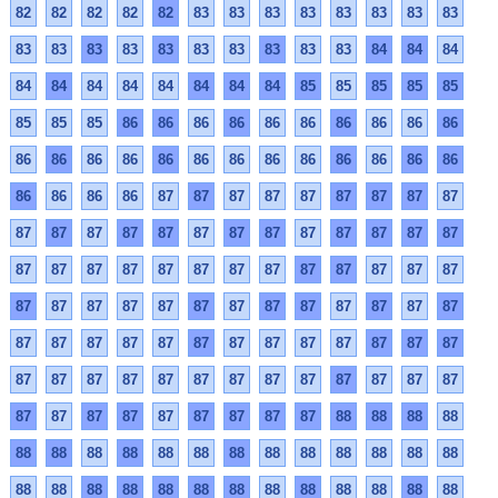
82
82
82
82
82
83
83
83
83
83
83
83
83
83
83
83
83
83
83
83
83
83
83
84
84
84
84
84
84
84
84
84
84
84
85
85
85
85
85
85
85
85
86
86
86
86
86
86
86
86
86
86
86
86
86
86
86
86
86
86
86
86
86
86
86
86
86
86
86
87
87
87
87
87
87
87
87
87
87
87
87
87
87
87
87
87
87
87
87
87
87
87
87
87
87
87
87
87
87
87
87
87
87
87
87
87
87
87
87
87
87
87
87
87
87
87
87
87
87
87
87
87
87
87
87
87
87
87
87
87
87
87
87
87
87
87
87
87
87
87
87
87
87
87
87
87
87
87
87
87
87
87
88
88
88
88
88
88
88
88
88
88
88
88
88
88
88
88
88
88
88
88
88
88
88
88
88
88
88
88
88
88