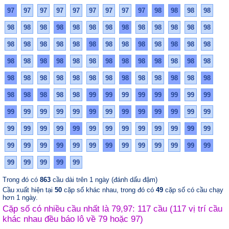
97
97
97
97
97
97
97
97
97
98
98
98
98
98
98
98
98
98
98
98
98
98
98
98
98
98
98
98
98
98
98
98
98
98
98
98
98
98
98
98
98
98
98
98
98
98
98
98
98
98
98
98
98
98
98
98
98
98
98
98
98
98
98
98
98
98
98
98
98
98
99
99
99
99
99
99
99
99
99
99
99
99
99
99
99
99
99
99
99
99
99
99
99
99
99
99
99
99
99
99
99
99
99
99
99
99
99
99
99
99
99
99
99
99
99
99
99
99
99
99
99
99
Trong đó có
863
cầu dài trên 1 ngày (đánh dấu đậm)
Cầu xuất hiện tại
50
cặp số khác nhau, trong đó có
49
cặp số có cầu chạy
hơn 1 ngày.
Cặp số có nhiều cầu nhất là 79,97: 117 cầu (117 vị trí cầu
khác nhau đều báo lô về 79 hoặc 97)