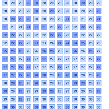
20
20
20
20
20
20
20
20
20
20
20
20
20
20
20
20
20
20
20
20
20
20
20
20
20
20
20
20
20
20
20
20
20
20
21
21
21
21
21
21
21
21
21
21
21
21
22
22
22
22
22
22
22
22
22
22
22
22
22
22
22
22
22
22
22
22
22
22
23
23
23
24
24
24
24
25
25
25
25
25
26
26
26
26
26
26
26
26
26
26
27
27
27
27
27
27
27
27
27
27
27
27
27
27
27
27
27
27
27
27
27
27
27
27
27
27
27
27
27
27
28
28
28
28
28
28
28
28
28
28
28
28
28
28
28
28
28
29
29
29
29
29
29
29
29
29
29
29
29
29
29
29
29
29
29
29
29
29
29
29
30
30
30
30
30
30
30
30
30
30
30
30
30
30
30
30
30
30
30
30
30
30