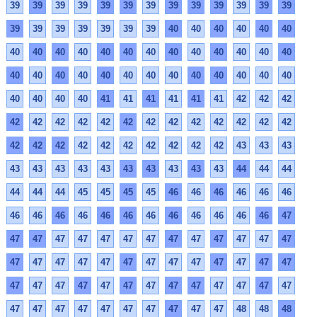
39
39
39
39
39
39
39
39
39
39
39
39
39
39
39
39
39
39
39
39
40
40
40
40
40
40
40
40
40
40
40
40
40
40
40
40
40
40
40
40
40
40
40
40
40
40
40
40
40
40
40
40
40
40
40
40
41
41
41
41
41
41
42
42
42
42
42
42
42
42
42
42
42
42
42
42
42
42
42
42
42
42
42
42
42
42
42
42
43
43
43
43
43
43
43
43
43
43
43
43
43
44
44
44
44
44
44
45
45
45
45
46
46
46
46
46
46
46
46
46
46
46
46
46
46
46
46
46
46
47
47
47
47
47
47
47
47
47
47
47
47
47
47
47
47
47
47
47
47
47
47
47
47
47
47
47
47
47
47
47
47
47
47
47
47
47
47
47
47
47
47
47
47
47
47
47
47
47
47
48
48
48