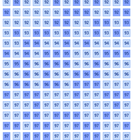
92
92
92
92
92
92
92
92
92
92
92
92
92
92
92
92
92
92
92
92
92
92
92
92
92
92
92
92
92
92
92
92
92
92
92
93
93
93
93
93
93
93
93
93
93
93
93
93
93
93
93
93
93
93
94
94
94
94
94
94
94
94
94
94
94
94
94
94
94
95
95
95
95
95
95
95
95
95
95
95
96
96
96
96
96
96
96
96
96
96
96
96
96
96
96
96
96
96
96
96
96
96
96
96
96
96
96
96
96
96
96
97
97
97
97
97
97
97
97
97
97
97
97
97
97
97
97
97
97
97
97
97
97
97
97
97
97
97
97
97
97
97
97
97
97
97
97
97
97
97
97
97
97
97
97
97
97
97
97
97
97
97
97
97
97
97
97
97
97
97
97
97
97
97
97
97
97
97
97
97
97
97