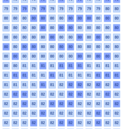
79
79
79
79
79
79
79
79
79
79
79
80
80
80
80
80
80
80
80
80
80
80
80
80
80
80
80
80
80
80
80
80
80
80
80
80
80
80
80
80
80
80
80
80
80
80
80
80
80
80
80
80
80
80
80
80
80
80
80
80
80
80
80
80
80
80
80
80
80
80
80
80
80
80
80
80
80
80
80
80
81
81
81
81
81
81
81
81
81
81
81
81
81
81
81
81
81
81
81
81
81
81
81
81
81
81
81
81
81
81
82
82
82
82
82
82
82
82
82
82
82
82
82
82
82
82
82
82
82
82
82
82
82
82
82
82
82
82
82
82
82
82
82
82
82
82
82
82
82
82
82
82
82
82
82
82
82
82
82
82
82
82
82
82
82
82
82
82
82