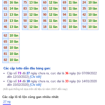
05
16 lần
75
13 lần
60
12 lần
69
11 lần
24
10 lần
61
14 lần
83
13 lần
63
12 lần
92
11 lần
35
10 lần
13
13 lần
10
12 lần
90
12 lần
94
11 lần
42
10 lần
19
13 lần
50
12 lần
06
11 lần
95
11 lần
53
10 lần
46
13 lần
52
12 lần
18
11 lần
02
10 lần
54
10 lần
62
10 lần
65
10 lần
68
10 lần
81
10 lần
82
10 lần
Các cặp lotto dẫn đầu bảng gan:
73
Cặp số
đã
27
ngày chưa ra, cực đại là
36
ngày (từ 07/09/2022
đến 12/10/2022)
[Chi tiết]
14
Cặp số
đã
18
ngày chưa ra, cực đại là
33
ngày (từ 14/01/2020
đến 15/02/2020)
[Chi tiết]
(Kết quả thống kê dựa trên dữ liệu từ năm 2007 đến nay)
Các cặp lô tô lộn cùng gan nhiều nhất:
27 ng