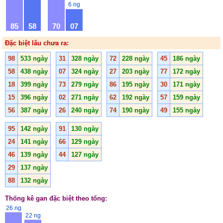
6 ng
85
58
70
07
Đặc biệt lâu chưa ra:
98
533 ngày
31
328 ngày
72
228 ngày
45
186 ngày
58
438 ngày
07
324 ngày
27
203 ngày
77
172 ngày
18
399 ngày
73
279 ngày
86
195 ngày
30
171 ngày
15
396 ngày
02
271 ngày
62
192 ngày
57
159 ngày
56
387 ngày
26
240 ngày
74
190 ngày
49
155 ngày
95
142 ngày
91
130 ngày
24
141 ngày
66
129 ngày
46
139 ngày
44
127 ngày
29
137 ngày
88
132 ngày
Thống kê gan đặc biệt theo tổng:
26 ng
22 ng