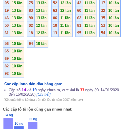
05
15 lần
75
13 lần
52
12 lần
42
11 lần
17
10 lần
19
13 lần
83
13 lần
63
12 lần
60
11 lần
32
10 lần
46
13 lần
90
13 lần
06
11 lần
62
11 lần
35
10 lần
50
13 lần
02
12 lần
10
11 lần
81
11 lần
53
10 lần
61
13 lần
18
12 lần
13
11 lần
95
11 lần
54
10 lần
56
10 lần
94
10 lần
65
10 lần
69
10 lần
82
10 lần
92
10 lần
Các cặp lotto dẫn đầu bảng gan:
14
Cặp số
đã
19
ngày chưa ra, cực đại là
33
ngày (từ 14/01/2020
đến 15/02/2020)
[Chi tiết]
(Kết quả thống kê dựa trên dữ liệu từ năm 2007 đến nay)
Các cặp lô tô lộn cùng gan nhiều nhất:
14 ng
12 ng
10 ng