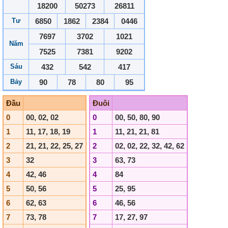
18200
50273
26811
Tư
6850
1862
2384
0446
7697
3702
1021
Năm
7525
7381
9202
Sáu
432
542
417
Bảy
90
78
80
95
Đầu
Đuôi
0
00, 02, 02
0
00, 50, 80, 90
1
11, 17, 18, 19
1
11, 21, 21, 81
2
21, 21, 22, 25, 27
2
02, 02, 22, 32, 42, 62
3
32
3
63, 73
4
42, 46
4
84
5
50, 56
5
25, 95
6
62, 63
6
46, 56
7
73, 78
7
17, 27, 97