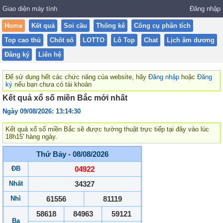
Giao diện máy tính
Đăng nhập
Home
Kết quả
Soi cầu
Thống kê
Công cụ phân tích
Top cao thủ
Chốt số
LOTTO
Lô Top
Chat
Lịch âm dương
Đăng ký
Liên hệ
Để sử dụng hết các chức năng của website, hãy
Đăng nhập
hoặc
Đăng
ký
nếu bạn chưa có tài khoản
Kết quả xổ số miền Bắc mới nhất
Ngày 09/08/2026: 13:14:30
Kết quả xổ số miền Bắc sẽ được tường thuật trực tiếp tại đây vào lúc
18h15' hàng ngày.
Thứ Bảy - 08/08/2026
ĐB
04922
Nhất
34327
Nhì
61556
81119
58618
84963
59121
Ba