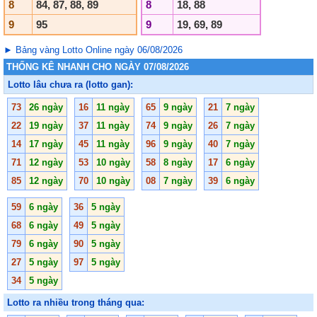
8
84, 87, 88, 89
8
18, 88
9
95
9
19, 69, 89
► Bảng vàng Lotto Online ngày 06/08/2026
THỐNG KÊ NHANH CHO NGÀY 07/08/2026
Lotto lâu chưa ra (lotto gan):
73
26 ngày
16
11 ngày
65
9 ngày
21
7 ngày
22
19 ngày
37
11 ngày
74
9 ngày
26
7 ngày
14
17 ngày
45
11 ngày
96
9 ngày
40
7 ngày
71
12 ngày
53
10 ngày
58
8 ngày
17
6 ngày
85
12 ngày
70
10 ngày
08
7 ngày
39
6 ngày
59
6 ngày
36
5 ngày
68
6 ngày
49
5 ngày
79
6 ngày
90
5 ngày
27
5 ngày
97
5 ngày
34
5 ngày
Lotto ra nhiều trong tháng qua: