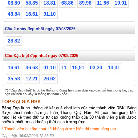
08,80
58,85
18,81
68,86
89,98
11,66
19,91
48,84
16,61
01,10
Cầu 2 nháy đẹp nhất ngày 07/08/2026
28,82
Cầu Đặc biệt đẹp nhất ngày 07/08/2026
16,61
36,63
01,10
11
15,51
03,30
13,31
35,53
12,21
26,62
(*) "Cầu đẹp nhất" là do hệ thống tự động tính toán dựa vào các số liệu thống kê, các
bạn chỉ nên coi đây là thông tin tham khảo.
TOP ĐẠI GIA RBK
Bảng Top
là nơi thống kê kết quả chơi loto của các thành viên RBK. Bảng
được chia thành các mục Tuần, Tháng, Quý, Năm, All (toàn thời gian). Mỗi
mục liệt kê theo thứ tự từ cao xuống thấp của 50 thành viên giành được
nhiều k nhất trong khoảng thời gian tương ứng.
* Thành viên bị cấm chat sẽ không được hiển thị trong bảng top
Cập nhật: 06/08/2026-18:38:59