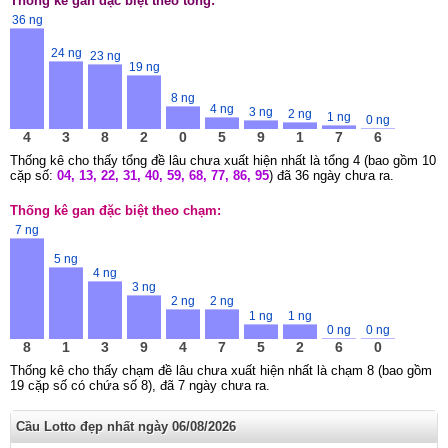
Thống kê gan đặc biệt theo tổng:
36 ng
24 ng
23 ng
19 ng
8 ng
4 ng
3 ng
2 ng
1 ng
0 ng
4
3
8
2
0
5
9
1
7
6
Thống kê cho thấy tổng đề lâu chưa xuất hiện nhất là tổng 4 (bao gồm 10
cặp số:
04, 13, 22, 31, 40, 59, 68, 77, 86, 95
) đã 36 ngày chưa ra.
Thống kê gan đặc biệt theo chạm:
7 ng
5 ng
4 ng
3 ng
2 ng
2 ng
1 ng
1 ng
0 ng
0 ng
8
1
3
9
4
7
5
2
6
0
Thống kê cho thấy chạm đề lâu chưa xuất hiện nhất là chạm 8 (bao gồm
19 cặp số có chứa số 8), đã 7 ngày chưa ra.
Cầu Lotto đẹp nhất ngày 06/08/2026