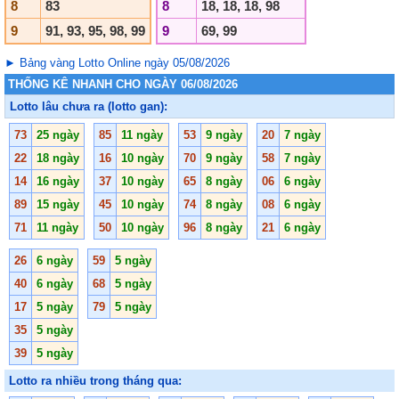
8
83
8
18, 18, 18, 98
9
91, 93, 95, 98, 99
9
69, 99
► Bảng vàng Lotto Online ngày 05/08/2026
THỐNG KÊ NHANH CHO NGÀY 06/08/2026
Lotto lâu chưa ra (lotto gan):
73
25 ngày
85
11 ngày
53
9 ngày
20
7 ngày
22
18 ngày
16
10 ngày
70
9 ngày
58
7 ngày
14
16 ngày
37
10 ngày
65
8 ngày
06
6 ngày
89
15 ngày
45
10 ngày
74
8 ngày
08
6 ngày
71
11 ngày
50
10 ngày
96
8 ngày
21
6 ngày
26
6 ngày
59
5 ngày
40
6 ngày
68
5 ngày
17
5 ngày
79
5 ngày
35
5 ngày
39
5 ngày
Lotto ra nhiều trong tháng qua: