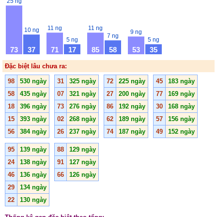
25 ng
11 ng
11 ng
10 ng
9 ng
7 ng
5 ng
5 ng
73
37
71
17
85
58
53
35
Đặc biệt lâu chưa ra:
98
530 ngày
31
325 ngày
72
225 ngày
45
183 ngày
58
435 ngày
07
321 ngày
27
200 ngày
77
169 ngày
18
396 ngày
73
276 ngày
86
192 ngày
30
168 ngày
15
393 ngày
02
268 ngày
62
189 ngày
57
156 ngày
56
384 ngày
26
237 ngày
74
187 ngày
49
152 ngày
95
139 ngày
88
129 ngày
24
138 ngày
91
127 ngày
46
136 ngày
66
126 ngày
29
134 ngày
22
130 ngày