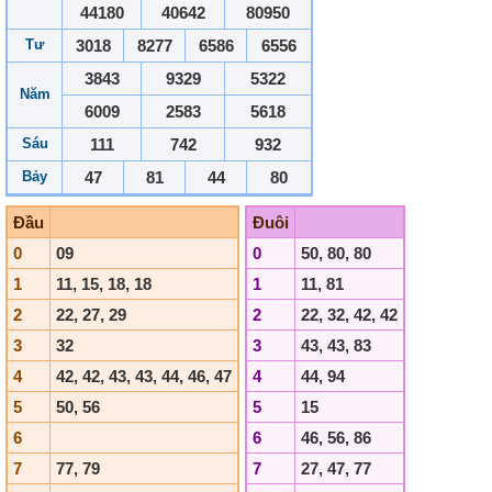
44180
40642
80950
Tư
3018
8277
6586
6556
3843
9329
5322
Năm
6009
2583
5618
Sáu
111
742
932
Bảy
47
81
44
80
Đầu
Đuôi
0
09
0
50, 80, 80
1
11, 15, 18, 18
1
11, 81
2
22, 27, 29
2
22, 32, 42, 42
3
32
3
43, 43, 83
4
42, 42, 43, 43, 44, 46, 47
4
44, 94
5
50, 56
5
15
6
6
46, 56, 86
7
77, 79
7
27, 47, 77