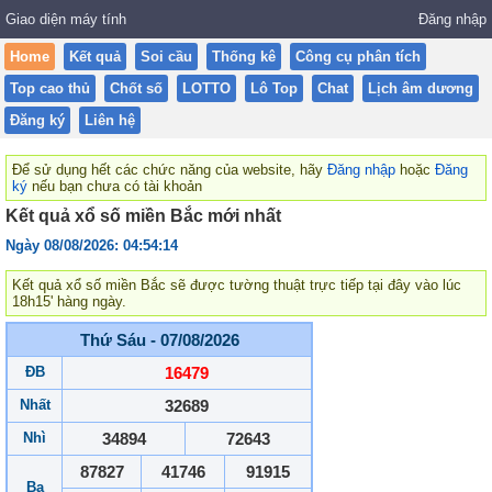
Giao diện máy tính
Đăng nhập
Home
Kết quả
Soi cầu
Thống kê
Công cụ phân tích
Top cao thủ
Chốt số
LOTTO
Lô Top
Chat
Lịch âm dương
Đăng ký
Liên hệ
Để sử dụng hết các chức năng của website, hãy
Đăng nhập
hoặc
Đăng
ký
nếu bạn chưa có tài khoản
Kết quả xổ số miền Bắc mới nhất
Ngày 08/08/2026: 04:54:14
Kết quả xổ số miền Bắc sẽ được tường thuật trực tiếp tại đây vào lúc
18h15' hàng ngày.
Thứ Sáu - 07/08/2026
ĐB
16479
Nhất
32689
Nhì
34894
72643
87827
41746
91915
Ba