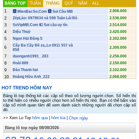
BẢNG TOP
TUẦN
THÁNG
QUÝ
NĂM
ALL
1
2.906.000
🅰️ MienBacSo.Com 🅰️ Soi Cầu MB
2
ZépLào: 0979634 và 598 Tuấn Lái Đò
2.536.000
3
SoVipMB.Com 💶 Soi cầu uy tín
2.514.000
4
Diệu Thuỷ
2.420.000
5
Ngọn Hải Đăng S
2.302.000
Cây Đa Cây Đề za,.Lo 0911 557 và
6
2.300.000
858
7
duonganh1991_ 283
2.256.000
8
Hoài 889
2.150.000
9
Đào Thanh hai
2.102.000
10
Hoàng Hữu Anh_222
2.068.000
11
HHH123
2.034.000
HOT TREND HÔM NAY
12
phangiakhoa71 342
2.018.000
Bảng lô top thống kê các cặp số theo số lượng người chọn. Số hiển thị
13
Huỳnh Hữu Sơn.492
1.896.000
to thể hiện có nhiều người chọn hơn số hiển thị nhỏ. Bạn có thể bấm vào
14
Khánh.391
1.874.000
cặp số mình quan tâm để xem danh sách những người đã chọn cặp số
đó.
15
Lê Khánh Huy 38
1.852.000
>> Xem Lo Top
16
Mr Baby198x
hôm qua
|
hôm kia
|
1.840.000
Chọn ngày
17
yen-ngo36223 968
1.836.000
Bảng lô top ngày 08/08/2026
18
Vũ Tiến Anh 313
1.836.000
19
Viên Đàm Thanh
1.780.000