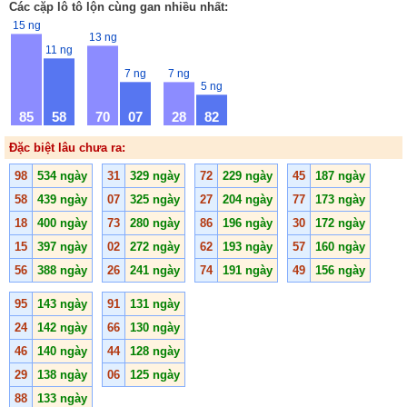
Các cặp lô tô lộn cùng gan nhiều nhất:
15 ng
13 ng
11 ng
7 ng
7 ng
5 ng
85
58
70
07
28
82
Đặc biệt lâu chưa ra:
98
534 ngày
31
329 ngày
72
229 ngày
45
187 ngày
58
439 ngày
07
325 ngày
27
204 ngày
77
173 ngày
18
400 ngày
73
280 ngày
86
196 ngày
30
172 ngày
15
397 ngày
02
272 ngày
62
193 ngày
57
160 ngày
56
388 ngày
26
241 ngày
74
191 ngày
49
156 ngày
95
143 ngày
91
131 ngày
24
142 ngày
66
130 ngày
46
140 ngày
44
128 ngày
29
138 ngày
06
125 ngày
88
133 ngày