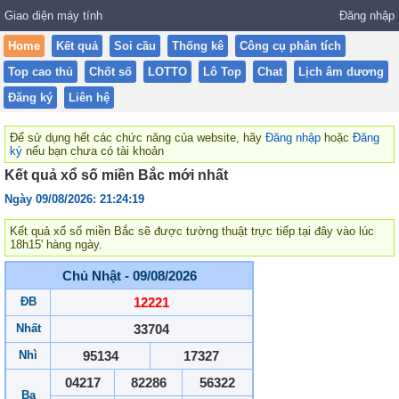
Giao diện máy tính
Đăng nhập
Home
Kết quả
Soi cầu
Thống kê
Công cụ phân tích
Top cao thủ
Chốt số
LOTTO
Lô Top
Chat
Lịch âm dương
Đăng ký
Liên hệ
Để sử dụng hết các chức năng của website, hãy
Đăng nhập
hoặc
Đăng
ký
nếu bạn chưa có tài khoản
Kết quả xổ số miền Bắc mới nhất
Ngày 09/08/2026: 21:24:19
Kết quả xổ số miền Bắc sẽ được tường thuật trực tiếp tại đây vào lúc
18h15' hàng ngày.
Chủ Nhật - 09/08/2026
ĐB
12221
Nhất
33704
Nhì
95134
17327
04217
82286
56322
Ba