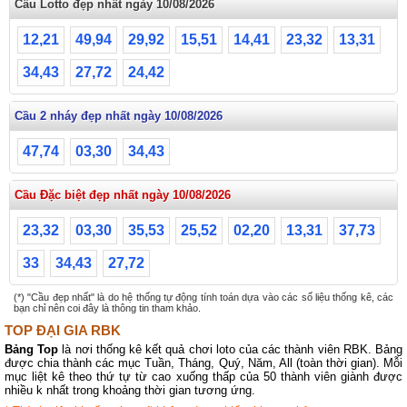
Cầu Lotto đẹp nhất ngày 10/08/2026
12,21
49,94
29,92
15,51
14,41
23,32
13,31
34,43
27,72
24,42
Cầu 2 nháy đẹp nhất ngày 10/08/2026
47,74
03,30
34,43
Cầu Đặc biệt đẹp nhất ngày 10/08/2026
23,32
03,30
35,53
25,52
02,20
13,31
37,73
33
34,43
27,72
(*) "Cầu đẹp nhất" là do hệ thống tự động tính toán dựa vào các số liệu thống kê, các
bạn chỉ nên coi đây là thông tin tham khảo.
TOP ĐẠI GIA RBK
Bảng Top
là nơi thống kê kết quả chơi loto của các thành viên RBK. Bảng
được chia thành các mục Tuần, Tháng, Quý, Năm, All (toàn thời gian). Mỗi
mục liệt kê theo thứ tự từ cao xuống thấp của 50 thành viên giành được
nhiều k nhất trong khoảng thời gian tương ứng.