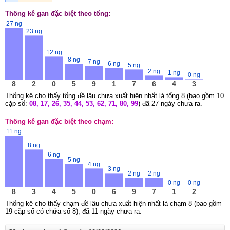
Thống kê gan đặc biệt theo tổng:
27 ng
23 ng
12 ng
8 ng
7 ng
6 ng
5 ng
2 ng
1 ng
0 ng
8
2
0
5
9
1
7
6
4
3
Thống kê cho thấy tổng đề lâu chưa xuất hiện nhất là tổng 8 (bao gồm 10
cặp số:
08, 17, 26, 35, 44, 53, 62, 71, 80, 99
) đã 27 ngày chưa ra.
Thống kê gan đặc biệt theo chạm:
11 ng
8 ng
6 ng
5 ng
4 ng
3 ng
2 ng
2 ng
0 ng
0 ng
8
3
4
5
0
6
9
7
1
2
Thống kê cho thấy chạm đề lâu chưa xuất hiện nhất là chạm 8 (bao gồm
19 cặp số có chứa số 8), đã 11 ngày chưa ra.