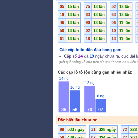
05
15 lần
75
13 lần
52
12 lần
19
13 lần
83
13 lần
63
12 lần
46
13 lần
90
13 lần
06
11 lần
50
13 lần
02
12 lần
10
11 lần
61
13 lần
18
12 lần
13
11 lần
Các cặp lotto dẫn đầu bảng gan:
14
Cặp số
đã
19
ngày chưa ra, cực đại 
(Kết quả thống kê dựa trên dữ liệu từ năm 2007 đến 
Các cặp lô tô lộn cùng gan nhiều nhất:
14 ng
12 ng
10 ng
6 ng
85
58
70
07
Đặc biệt lâu chưa ra:
98
533 ngày
31
328 ngày
72
228
58
438 ngày
07
324 ngày
27
203