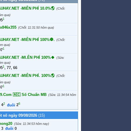
n Anh 944
1.770.000
UHAY.NET -MIỄN PHÍ 10.0%🌎
(Chốt:
ienBacSo.Com 😔 Soi Cầu MB
1.748.000
ôm qua)
h12_213
1.742.000
1
95
c Việt 655
1.742.000
x846x355
(Chốt: 11:31:50 hôm qua)
ễn Đức Yến_379
1.714.000
980
1.710.000
UHAY.NET -MIỄN PHÍ 100%🛑.
(Chốt:
h1998
1.698.000
ôm qua)
aby198x
1.680.000
1
97
74
1.676.000
UHAY.NET -MI.ỄN PHÍ 100%🍀
(Sửa:
ễn Hoài Nam 667
1.648.000
ôm qua)
1
95
, 77, 66
m32
1.632.000
 Đàm Thanh
1.620.000
UHAY.NET -MIỄN PHÍ. 100%🌎
(Chốt:
24
1.610.000
ôm qua)
1
binh_
1.610.000
97
g62.542
1.610.000
9.Com 🇳🇨 Số Chuẩn MB
(Sửa: 11:34:54 hôm
p96_253
1.604.000
2
6
4
đuôi
2
nh12 448
1.576.000
 Trang 686
(Sửa: 11:34:55 hôm qua)
ia Sơn 109
1.572.000
t số ngày 09/08/2026
(15)
2
1
7
đuôi
9
hong20
(Sửa: 11:34:53 hôm nay)
hong20
(Sửa: 11:34:55 hôm qua)
3
đuôi
0
5
2