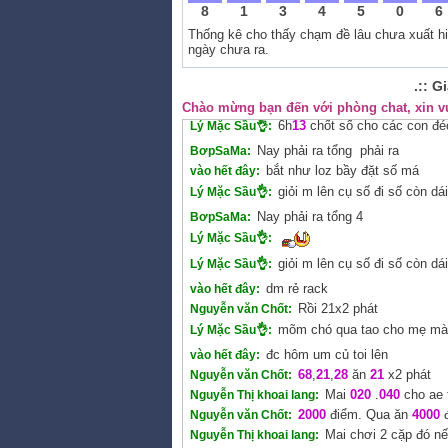
8
1
3
4
5
0
6
mõm cái mả mẹ mày nhé
Lý Mặc Sầu👌:
Thống kê cho thấy chạm đề lâu chưa xuất hi
Sầu m lm j để nó chử
Nguyễn Thị khoai lang:
ngày chưa ra.
rẻ rack mõm là giỏi
vào hết đây:
Đít 2 -
39
ngày ra
Hãy là chính mình@:
.:: G
Bố bảo chúng may rồi
BơpSaMa:
Chào mừng bạn đến với phòng chat, xin v
6h
13
chốt số cho các con đé
Lý Mặc Sầu👌:
Nay phải ra tổng phải ra
BơpSaMa:
bắt như loz bầy đặt số má
vào hết đây:
giỏi m lên cụ số đi số còn dái
Lý Mặc Sầu👌:
Nay phải ra tổng 4
BơpSaMa:
Lý Mặc Sầu👌:
giỏi m lên cụ số đi số còn dái
Lý Mặc Sầu👌:
dm rẻ rack
vào hết đây:
Rồi 21x2 phát
Nguyễn văn Chốt:
mõm chó qua tao cho mẹ mà
Lý Mặc Sầu👌:
đc hôm um củ toi lên
vào hết đây:
68
,
21
,
28
ăn
21
x2 phát
Nguyễn văn Chốt:
Mai
020
.
040
cho ae
Nguyễn Thị khoai lang:
2000
điểm. Qua ăn
4000
đ
Nguyễn văn Chốt:
Mai chơi 2 cặp đó nế
Nguyễn Thị khoai lang: