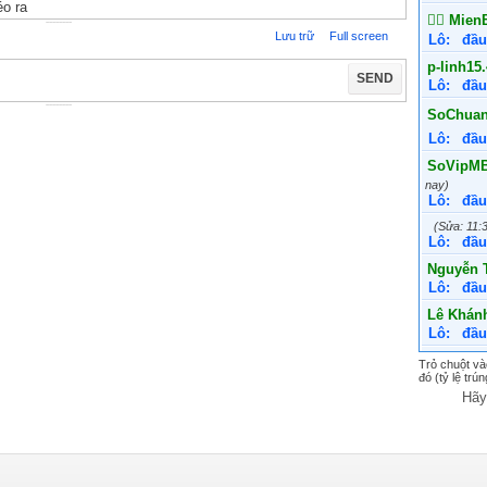
Lô:
đầu
o ra
🚴‍♀️ Mie
ˉˉˉˉˉˉˉˉ
(Sửa: 11:
Lưu trữ
Full screen
Lô:
đầu
Lô:
đầu
p-linh15
p-linh15
SEND
Lô:
đầu
Lô:
đầu
ˉˉˉˉˉˉˉˉ
SoChuan
💞SOICA
Lô:
đầu
hôm qua)
SoVipMB.
Lô:
59, 
nay)
SoChuan
Lô:
đầu
Lô:
đầu
(Sửa: 11:
Lô:
đầu
🚴‍♀️ Mie
Nguyễn 
Lô:
đầu
Lô:
đầu
💞SOICA
Lê Khánh
11:33:55 h
Lô:
đầu
Lô:
79, 
💞SOICA
Trỏ chuột vào
LayCauL
đó (tỷ lệ tr
11:31:16 h
qua)
Lô:
59, 9
Hã
Lô:
đầu
CauDep9
SoVipMB.
nay)
Lô:
đầu
qua)
Lô:
đầu
LayCauL