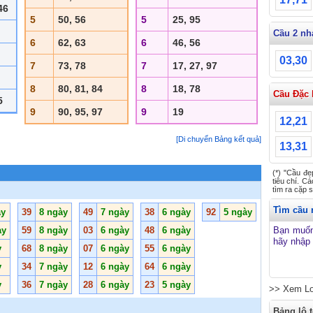
46
5
50, 56
5
25, 95
Cầu 2 nh
6
62, 63
6
46, 56
03,30
7
73, 78
7
17, 27, 97
8
80, 81, 84
8
18, 78
Cầu Đặc 
5
9
90, 95, 97
9
19
12,21
[Di chuyển Bảng kết quả]
13,31
(*) "Cầu đẹ
tiêu chí. 
tìm ra cặp s
Tìm cầu 
ày
39
8 ngày
49
7 ngày
38
6 ngày
92
5 ngày
ày
59
8 ngày
03
6 ngày
48
6 ngày
Bạn muốn
hãy nhập 
y
68
8 ngày
07
6 ngày
55
6 ngày
y
34
7 ngày
12
6 ngày
64
6 ngày
y
36
7 ngày
28
6 ngày
23
5 ngày
>> Xem L
Bảng lô 