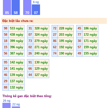
6 ng
85
58
70
07
Đặc biệt lâu chưa ra:
98
533 ngày
31
328 ngày
72
228 ngày
45
186 ngày
58
438 ngày
07
324 ngày
27
203 ngày
77
172 ngày
18
399 ngày
73
279 ngày
86
195 ngày
30
171 ngày
15
396 ngày
02
271 ngày
62
192 ngày
57
159 ngày
56
387 ngày
26
240 ngày
74
190 ngày
49
155 ngày
95
142 ngày
91
130 ngày
24
141 ngày
66
129 ngày
46
139 ngày
44
127 ngày
29
137 ngày
88
132 ngày
Thống kê gan đặc biệt theo tổng:
26 ng
22 ng