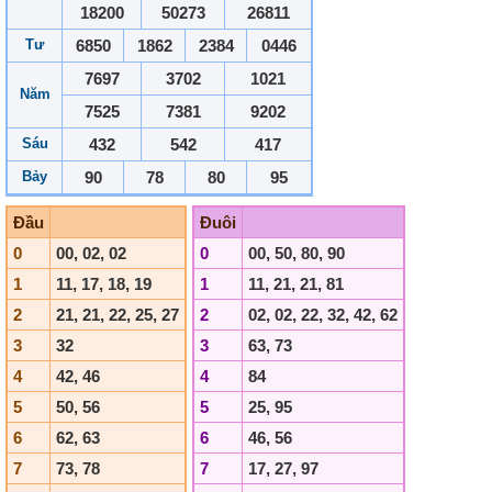
18200
50273
26811
Tư
6850
1862
2384
0446
7697
3702
1021
Năm
7525
7381
9202
Sáu
432
542
417
Bảy
90
78
80
95
Đầu
Đuôi
0
00, 02, 02
0
00, 50, 80, 90
1
11, 17, 18, 19
1
11, 21, 21, 81
2
21, 21, 22, 25, 27
2
02, 02, 22, 32, 42, 62
3
32
3
63, 73
4
42, 46
4
84
5
50, 56
5
25, 95
6
62, 63
6
46, 56
7
73, 78
7
17, 27, 97