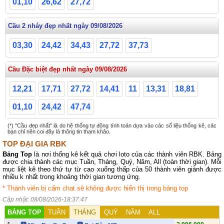
01,10
26,62
27,72
Cầu 2 nháy đẹp nhất ngày 09/08/2026
03,30
24,42
34,43
27,72
37,73
Cầu Đặc biệt đẹp nhất ngày 09/08/2026
12,21
17,71
27,72
14,41
11
13,31
18,81
01,10
24,42
47,74
(*) "Cầu đẹp nhất" là do hệ thống tự động tính toán dựa vào các số liệu thống kê, các
bạn chỉ nên coi đây là thông tin tham khảo.
TOP ĐẠI GIA RBK
Bảng Top
là nơi thống kê kết quả chơi loto của các thành viên RBK. Bảng
được chia thành các mục Tuần, Tháng, Quý, Năm, All (toàn thời gian). Mỗi
mục liệt kê theo thứ tự từ cao xuống thấp của 50 thành viên giành được
nhiều k nhất trong khoảng thời gian tương ứng.
* Thành viên bị cấm chat sẽ không được hiển thị trong bảng top
Cập nhật: 08/08/2026-18:37:47
BẢNG TOP
TUẦN
THÁNG
QUÝ
NĂM
ALL