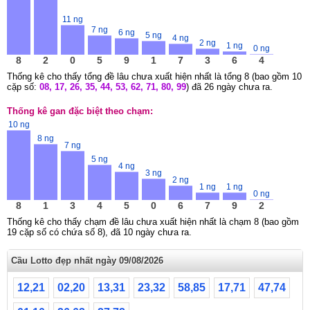
11 ng
7 ng
6 ng
5 ng
4 ng
2 ng
1 ng
0 ng
8
2
0
5
9
1
7
3
6
4
Thống kê cho thấy tổng đề lâu chưa xuất hiện nhất là tổng 8 (bao gồm 10
cặp số:
08, 17, 26, 35, 44, 53, 62, 71, 80, 99
) đã 26 ngày chưa ra.
Thống kê gan đặc biệt theo chạm:
10 ng
8 ng
7 ng
5 ng
4 ng
3 ng
2 ng
1 ng
1 ng
0 ng
8
1
3
4
5
0
6
7
9
2
Thống kê cho thấy chạm đề lâu chưa xuất hiện nhất là chạm 8 (bao gồm
19 cặp số có chứa số 8), đã 10 ngày chưa ra.
Cầu Lotto đẹp nhất ngày 09/08/2026
12,21
02,20
13,31
23,32
58,85
17,71
47,74