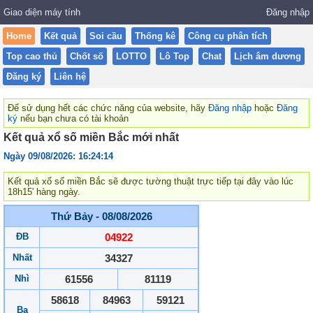
Giao diện máy tính
Đăng nhập
Home
Kết quả
Soi cầu
Thống kê
Công cụ phân tích
Top cao thủ
Chốt số
LOTTO
Lô Top
Chat
Lịch âm dương
Đăng ký
Liên hệ
Để sử dụng hết các chức năng của website, hãy
Đăng nhập
hoặc
Đăng
ký
nếu bạn chưa có tài khoản
Kết quả xổ số miền Bắc mới nhất
Ngày 09/08/2026: 16:24:14
Kết quả xổ số miền Bắc sẽ được tường thuật trực tiếp tại đây vào lúc
18h15' hàng ngày.
Thứ Bảy - 08/08/2026
ĐB
04922
Nhất
34327
Nhì
61556
81119
58618
84963
59121
Ba