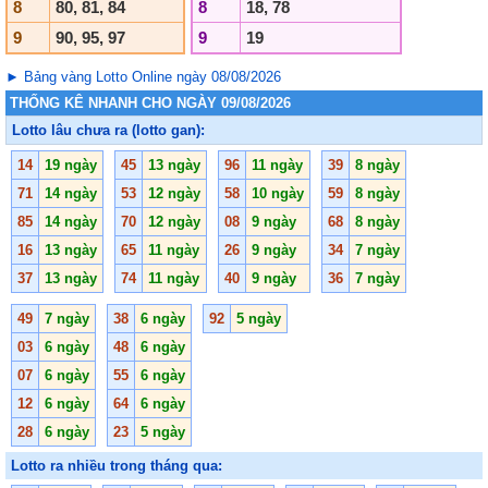
8
80, 81, 84
8
18, 78
9
90, 95, 97
9
19
► Bảng vàng Lotto Online ngày 08/08/2026
THỐNG KÊ NHANH CHO NGÀY 09/08/2026
Lotto lâu chưa ra (lotto gan):
14
19 ngày
45
13 ngày
96
11 ngày
39
8 ngày
71
14 ngày
53
12 ngày
58
10 ngày
59
8 ngày
85
14 ngày
70
12 ngày
08
9 ngày
68
8 ngày
16
13 ngày
65
11 ngày
26
9 ngày
34
7 ngày
37
13 ngày
74
11 ngày
40
9 ngày
36
7 ngày
49
7 ngày
38
6 ngày
92
5 ngày
03
6 ngày
48
6 ngày
07
6 ngày
55
6 ngày
12
6 ngày
64
6 ngày
28
6 ngày
23
5 ngày
Lotto ra nhiều trong tháng qua: