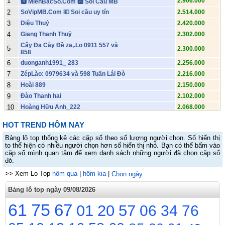
1
2.906.000
🅰️ MienBacSo.Com 🅰️ Soi Cầu MB
2
SoVipMB.Com 💶 Soi cầu uy tín
2.514.000
3
Diệu Thuỷ
2.420.000
4
Giang Thanh Thuỷ
2.302.000
Cây Đa Cây Đề za,.Lo 0911 557 và
5
2.300.000
858
6
duonganh1991_ 283
2.256.000
7
ZépLào: 0979634 và 598 Tuấn Lái Đò
2.216.000
8
Hoài 889
2.150.000
9
Đào Thanh hai
2.102.000
10
Hoàng Hữu Anh_222
2.068.000
11
HHH123
2.034.000
HOT TREND HÔM NAY
12
phangiakhoa71 342
2.018.000
Bảng lô top thống kê các cặp số theo số lượng người chọn. Số hiển thị
13
Huỳnh Hữu Sơn.492
1.896.000
to thể hiện có nhiều người chọn hơn số hiển thị nhỏ. Bạn có thể bấm vào
14
Khánh.391
1.874.000
cặp số mình quan tâm để xem danh sách những người đã chọn cặp số
đó.
15
Lê Khánh Huy 38
1.852.000
>> Xem Lo Top
16
yen-ngo36223 968
hôm qua
|
hôm kia
|
1.836.000
Chọn ngày
17
Vũ Tiến Anh 313
1.836.000
Bảng lô top ngày 09/08/2026
18
Hồ Tấn Anh 944
1.770.000
61
75
67
01
20
57
06
34
76
19
😔 MienBacSo.Com 😔 Soi Cầu MB
1.748.000
20
t-linh12_213
1.742.000