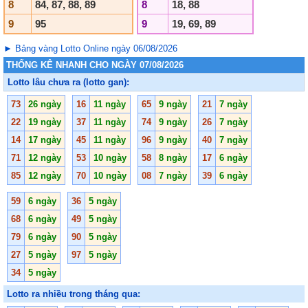
8
84, 87, 88, 89
8
18, 88
9
95
9
19, 69, 89
► Bảng vàng Lotto Online ngày 06/08/2026
THỐNG KÊ NHANH CHO NGÀY 07/08/2026
Lotto lâu chưa ra (lotto gan):
73
26 ngày
16
11 ngày
65
9 ngày
21
7 ngày
22
19 ngày
37
11 ngày
74
9 ngày
26
7 ngày
14
17 ngày
45
11 ngày
96
9 ngày
40
7 ngày
71
12 ngày
53
10 ngày
58
8 ngày
17
6 ngày
85
12 ngày
70
10 ngày
08
7 ngày
39
6 ngày
59
6 ngày
36
5 ngày
68
6 ngày
49
5 ngày
79
6 ngày
90
5 ngày
27
5 ngày
97
5 ngày
34
5 ngày
Lotto ra nhiều trong tháng qua: