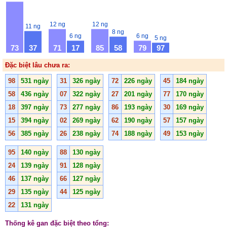
12 ng
12 ng
11 ng
8 ng
6 ng
6 ng
5 ng
73
37
71
17
85
58
79
97
Đặc biệt lâu chưa ra:
98
531 ngày
31
326 ngày
72
226 ngày
45
184 ngày
58
436 ngày
07
322 ngày
27
201 ngày
77
170 ngày
18
397 ngày
73
277 ngày
86
193 ngày
30
169 ngày
15
394 ngày
02
269 ngày
62
190 ngày
57
157 ngày
56
385 ngày
26
238 ngày
74
188 ngày
49
153 ngày
95
140 ngày
88
130 ngày
24
139 ngày
91
128 ngày
46
137 ngày
66
127 ngày
29
135 ngày
44
125 ngày
22
131 ngày
Thống kê gan đặc biệt theo tổng: