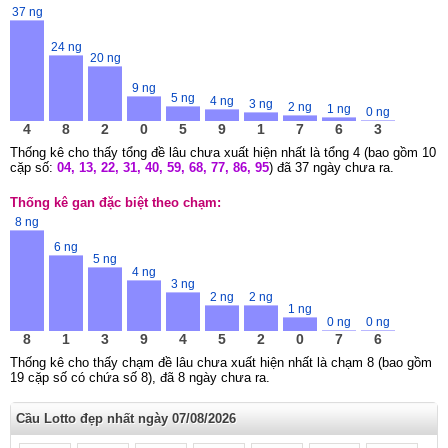
37 ng
24 ng
20 ng
9 ng
5 ng
4 ng
3 ng
2 ng
1 ng
0 ng
4
8
2
0
5
9
1
7
6
3
Thống kê cho thấy tổng đề lâu chưa xuất hiện nhất là tổng 4 (bao gồm 10
cặp số:
04, 13, 22, 31, 40, 59, 68, 77, 86, 95
) đã 37 ngày chưa ra.
Thống kê gan đặc biệt theo chạm:
8 ng
6 ng
5 ng
4 ng
3 ng
2 ng
2 ng
1 ng
0 ng
0 ng
8
1
3
9
4
5
2
0
7
6
Thống kê cho thấy chạm đề lâu chưa xuất hiện nhất là chạm 8 (bao gồm
19 cặp số có chứa số 8), đã 8 ngày chưa ra.
Cầu Lotto đẹp nhất ngày 07/08/2026