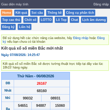
Giao diện máy tính
Đăng nhập
Home
Kết quả
Soi cầu
Thống kê
Công cụ phân tích
Top cao thủ
Chốt số
LOTTO
Lô Top
Chat
Lịch âm dương
Đăng ký
Liên hệ
Để sử dụng hết các chức năng của website, hãy
Đăng nhập
hoặc
Đăng
ký
nếu bạn chưa có tài khoản
Kết quả xổ số miền Bắc mới nhất
Ngày 07/08/2026: 14:25:47
Kết quả xổ số miền Bắc sẽ được tường thuật trực tiếp tại đây vào lúc
18h15' hàng ngày.
Thứ Năm - 06/08/2026
ĐB
26167
Nhất
68160
Nhì
99032
08931
54651
94887
15060
Ba