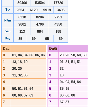
50406
53504
17720
Tư
2654
6120
9919
3406
6318
8204
2751
Năm
9801
4706
4350
Sáu
113
884
188
Bảy
35
69
95
89
Đầu
Đuôi
0
01, 04, 04, 06, 06, 06
0
20, 20, 50, 60, 60
1
13, 18, 19
1
01, 31, 51, 51
2
20, 20
2
32
3
31, 32, 35
3
13
4
4
04, 04, 54, 84
5
50, 51, 51, 54
5
35, 95
6
60, 60, 67, 69
6
06, 06, 06
7
7
67, 87