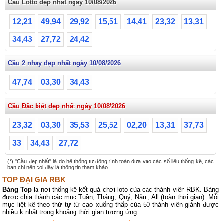
Cầu Lotto đẹp nhất ngày 10/08/2026
12,21
49,94
29,92
15,51
14,41
23,32
13,31
34,43
27,72
24,42
Cầu 2 nháy đẹp nhất ngày 10/08/2026
47,74
03,30
34,43
Cầu Đặc biệt đẹp nhất ngày 10/08/2026
23,32
03,30
35,53
25,52
02,20
13,31
37,73
33
34,43
27,72
(*) "Cầu đẹp nhất" là do hệ thống tự động tính toán dựa vào các số liệu thống kê, các
bạn chỉ nên coi đây là thông tin tham khảo.
TOP ĐẠI GIA RBK
Bảng Top
là nơi thống kê kết quả chơi loto của các thành viên RBK. Bảng
được chia thành các mục Tuần, Tháng, Quý, Năm, All (toàn thời gian). Mỗi
mục liệt kê theo thứ tự từ cao xuống thấp của 50 thành viên giành được
nhiều k nhất trong khoảng thời gian tương ứng.