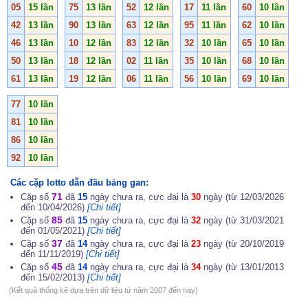
05
15 lần
75
13 lần
52
12 lần
17
11 lần
60
10 lần
42
13 lần
90
13 lần
63
12 lần
95
11 lần
62
10 lần
46
13 lần
10
12 lần
83
12 lần
32
10 lần
65
10 lần
50
13 lần
18
12 lần
02
11 lần
35
10 lần
68
10 lần
61
13 lần
19
12 lần
06
11 lần
56
10 lần
69
10 lần
77
10 lần
81
10 lần
86
10 lần
92
10 lần
Các cặp lotto dẫn đầu bảng gan:
71
Cặp số
đã
15
ngày chưa ra, cực đại là
30
ngày (từ 12/03/2026
đến 10/04/2026)
[Chi tiết]
85
Cặp số
đã
15
ngày chưa ra, cực đại là
32
ngày (từ 31/03/2021
đến 01/05/2021)
[Chi tiết]
37
Cặp số
đã
14
ngày chưa ra, cực đại là
23
ngày (từ 20/10/2019
đến 11/11/2019)
[Chi tiết]
45
Cặp số
đã
14
ngày chưa ra, cực đại là
34
ngày (từ 13/01/2013
đến 15/02/2013)
[Chi tiết]
(Kết quả thống kê dựa trên dữ liệu từ năm 2007 đến nay)