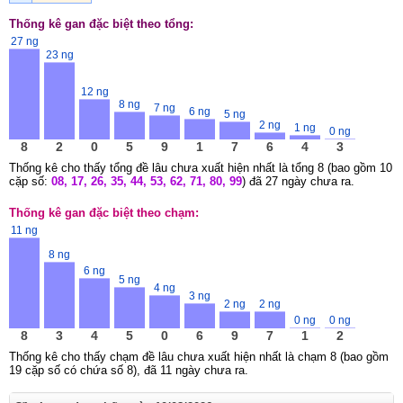
Thống kê gan đặc biệt theo tổng:
27 ng
23 ng
12 ng
8 ng
7 ng
6 ng
5 ng
2 ng
1 ng
0 ng
8
2
0
5
9
1
7
6
4
3
Thống kê cho thấy tổng đề lâu chưa xuất hiện nhất là tổng 8 (bao gồm 10
cặp số:
08, 17, 26, 35, 44, 53, 62, 71, 80, 99
) đã 27 ngày chưa ra.
Thống kê gan đặc biệt theo chạm:
11 ng
8 ng
6 ng
5 ng
4 ng
3 ng
2 ng
2 ng
0 ng
0 ng
8
3
4
5
0
6
9
7
1
2
Thống kê cho thấy chạm đề lâu chưa xuất hiện nhất là chạm 8 (bao gồm
19 cặp số có chứa số 8), đã 11 ngày chưa ra.