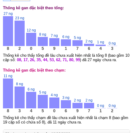
Thống kê gan đặc biệt theo tổng:
27 ng
23 ng
12 ng
8 ng
7 ng
6 ng
5 ng
2 ng
1 ng
0 ng
8
2
0
5
9
1
7
6
4
3
Thống kê cho thấy tổng đề lâu chưa xuất hiện nhất là tổng 8 (bao gồm 10
cặp số:
08, 17, 26, 35, 44, 53, 62, 71, 80, 99
) đã 27 ngày chưa ra.
Thống kê gan đặc biệt theo chạm:
11 ng
8 ng
6 ng
5 ng
4 ng
3 ng
2 ng
2 ng
0 ng
0 ng
8
3
4
5
0
6
9
7
1
2
Thống kê cho thấy chạm đề lâu chưa xuất hiện nhất là chạm 8 (bao gồm
19 cặp số có chứa số 8), đã 11 ngày chưa ra.