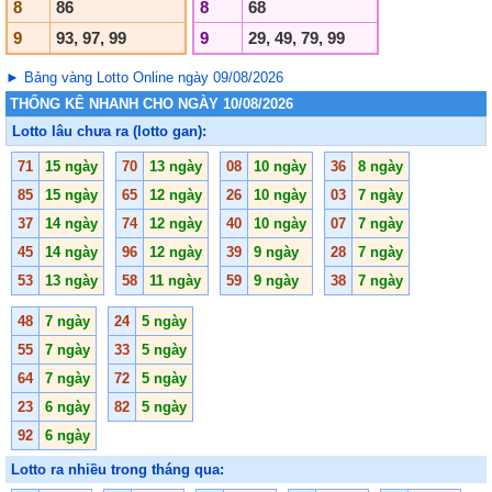
8
86
8
68
9
93, 97, 99
9
29, 49, 79, 99
► Bảng vàng Lotto Online ngày 09/08/2026
THỐNG KÊ NHANH CHO NGÀY 10/08/2026
Lotto lâu chưa ra (lotto gan):
71
15 ngày
70
13 ngày
08
10 ngày
36
8 ngày
85
15 ngày
65
12 ngày
26
10 ngày
03
7 ngày
37
14 ngày
74
12 ngày
40
10 ngày
07
7 ngày
45
14 ngày
96
12 ngày
39
9 ngày
28
7 ngày
53
13 ngày
58
11 ngày
59
9 ngày
38
7 ngày
48
7 ngày
24
5 ngày
55
7 ngày
33
5 ngày
64
7 ngày
72
5 ngày
23
6 ngày
82
5 ngày
92
6 ngày
Lotto ra nhiều trong tháng qua: