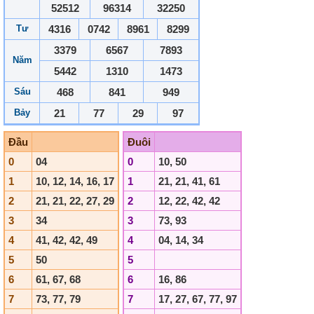
52512
96314
32250
Tư
4316
0742
8961
8299
3379
6567
7893
Năm
5442
1310
1473
Sáu
468
841
949
Bảy
21
77
29
97
Đầu
Đuôi
0
04
0
10, 50
1
10, 12, 14, 16, 17
1
21, 21, 41, 61
2
21, 21, 22, 27, 29
2
12, 22, 42, 42
3
34
3
73, 93
4
41, 42, 42, 49
4
04, 14, 34
5
50
5
6
61, 67, 68
6
16, 86
7
73, 77, 79
7
17, 27, 67, 77, 97