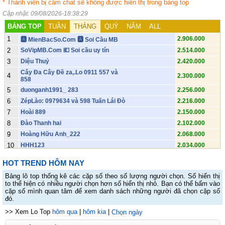
* Thành viên bị cấm chat sẽ không được hiển thị trong bảng top
Cập nhật: 09/08/2026-18:38:29
BẢNG TOP
TUẦN
THÁNG
QUÝ
NĂM
ALL
1
2.906.000
🅰️ MienBacSo.Com 🅰️ Soi Cầu MB
2
SoVipMB.Com 💶 Soi cầu uy tín
2.514.000
3
Diệu Thuỷ
2.420.000
Cây Đa Cây Đề za,.Lo 0911 557 và
4
2.300.000
858
5
duonganh1991_ 283
2.256.000
6
ZépLào: 0979634 và 598 Tuấn Lái Đò
2.216.000
7
Hoài 889
2.150.000
8
Đào Thanh hai
2.102.000
9
Hoàng Hữu Anh_222
2.068.000
10
HHH123
2.034.000
11
phangiakhoa71 342
2.018.000
HOT TREND HÔM NAY
12
Giang Thanh Thuỷ
1.982.000
Bảng lô top thống kê các cặp số theo số lượng người chọn. Số hiển thị
13
Huỳnh Hữu Sơn.492
1.896.000
to thể hiện có nhiều người chọn hơn số hiển thị nhỏ. Bạn có thể bấm vào
14
Khánh.391
1.874.000
cặp số mình quan tâm để xem danh sách những người đã chọn cặp số
đó.
15
Lê Khánh Huy 38
1.852.000
>> Xem Lo Top
16
yen-ngo36223 968
hôm qua
|
hôm kia
|
1.836.000
Chọn ngày
17
Vũ Tiến Anh 313
1.836.000