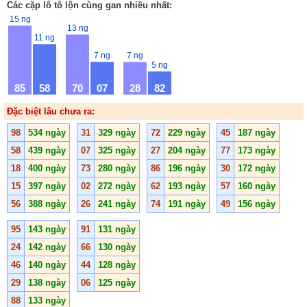
Các cặp lô tô lộn cùng gan nhiều nhất:
15 ng
13 ng
11 ng
7 ng
7 ng
5 ng
85
58
70
07
28
82
Đặc biệt lâu chưa ra:
98
534 ngày
31
329 ngày
72
229 ngày
45
187 ngày
58
439 ngày
07
325 ngày
27
204 ngày
77
173 ngày
18
400 ngày
73
280 ngày
86
196 ngày
30
172 ngày
15
397 ngày
02
272 ngày
62
193 ngày
57
160 ngày
56
388 ngày
26
241 ngày
74
191 ngày
49
156 ngày
95
143 ngày
91
131 ngày
24
142 ngày
66
130 ngày
46
140 ngày
44
128 ngày
29
138 ngày
06
125 ngày
88
133 ngày