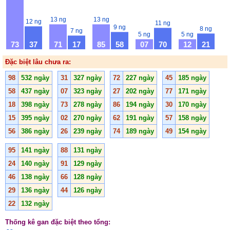
13 ng
13 ng
12 ng
11 ng
9 ng
8 ng
7 ng
5 ng
5 ng
73
37
71
17
85
58
07
70
12
21
Đặc biệt lâu chưa ra:
98
532 ngày
31
327 ngày
72
227 ngày
45
185 ngày
58
437 ngày
07
323 ngày
27
202 ngày
77
171 ngày
18
398 ngày
73
278 ngày
86
194 ngày
30
170 ngày
15
395 ngày
02
270 ngày
62
191 ngày
57
158 ngày
56
386 ngày
26
239 ngày
74
189 ngày
49
154 ngày
95
141 ngày
88
131 ngày
24
140 ngày
91
129 ngày
46
138 ngày
66
128 ngày
29
136 ngày
44
126 ngày
22
132 ngày
Thống kê gan đặc biệt theo tổng: