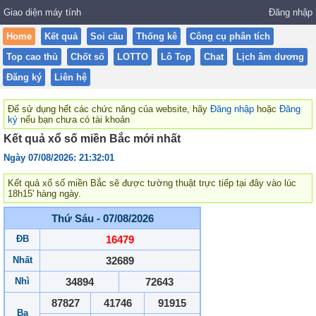
Giao diện máy tính
Đăng nhập
Home
Kết quả
Soi cầu
Thống kê
Công cụ phân tích
Top cao thủ
Chốt số
LOTTO
Lô Top
Chat
Lịch âm dương
Đăng ký
Liên hệ
Để sử dụng hết các chức năng của website, hãy
Đăng nhập
hoặc
Đăng
ký
nếu bạn chưa có tài khoản
Kết quả xổ số miền Bắc mới nhất
Ngày 07/08/2026: 21:32:01
Kết quả xổ số miền Bắc sẽ được tường thuật trực tiếp tại đây vào lúc
18h15' hàng ngày.
Thứ Sáu - 07/08/2026
ĐB
16479
Nhất
32689
Nhì
34894
72643
87827
41746
91915
Ba