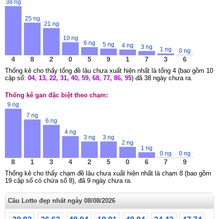
38 ng
25 ng
21 ng
10 ng
6 ng
5 ng
4 ng
3 ng
1 ng
0 ng
4
8
2
0
5
9
1
7
3
6
Thống kê cho thấy tổng đề lâu chưa xuất hiện nhất là tổng 4 (bao gồm 10
cặp số:
04, 13, 22, 31, 40, 59, 68, 77, 86, 95
) đã 38 ngày chưa ra.
Thống kê gan đặc biệt theo chạm:
9 ng
7 ng
6 ng
4 ng
3 ng
3 ng
2 ng
1 ng
0 ng
0 ng
8
1
3
4
2
5
0
6
7
9
Thống kê cho thấy chạm đề lâu chưa xuất hiện nhất là chạm 8 (bao gồm
19 cặp số có chứa số 8), đã 9 ngày chưa ra.
Cầu Lotto đẹp nhất ngày 08/08/2026