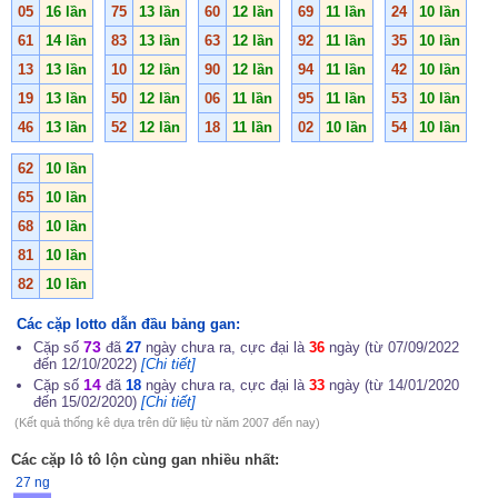
05
16 lần
75
13 lần
60
12 lần
69
11 lần
24
10 lần
61
14 lần
83
13 lần
63
12 lần
92
11 lần
35
10 lần
13
13 lần
10
12 lần
90
12 lần
94
11 lần
42
10 lần
19
13 lần
50
12 lần
06
11 lần
95
11 lần
53
10 lần
46
13 lần
52
12 lần
18
11 lần
02
10 lần
54
10 lần
62
10 lần
65
10 lần
68
10 lần
81
10 lần
82
10 lần
Các cặp lotto dẫn đầu bảng gan:
73
Cặp số
đã
27
ngày chưa ra, cực đại là
36
ngày (từ 07/09/2022
đến 12/10/2022)
[Chi tiết]
14
Cặp số
đã
18
ngày chưa ra, cực đại là
33
ngày (từ 14/01/2020
đến 15/02/2020)
[Chi tiết]
(Kết quả thống kê dựa trên dữ liệu từ năm 2007 đến nay)
Các cặp lô tô lộn cùng gan nhiều nhất:
27 ng