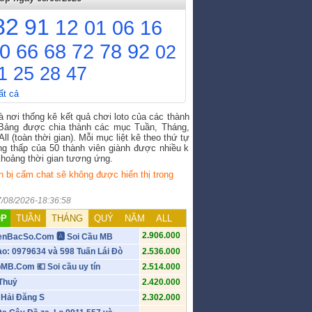
82
91
12
01
06
16
0
66
68
72
78
92
02
1
25
28
47
ất cả
à nơi thống kê kết quả chơi loto của các thành
Bảng được chia thành các mục Tuần, Tháng,
ll (toàn thời gian). Mỗi mục liệt kê theo thứ tự
ng thấp của 50 thành viên giành được nhiều k
khoảng thời gian tương ứng.
n bị cấm chat sẽ không được hiển thị trong
7/08/2026-18:36:58
OP
TUẦN
THÁNG
QUÝ
NĂM
ALL
2.906.000
ienBacSo.Com 🅰️ Soi Cầu MB
o: 0979634 và 598 Tuấn Lái Đò
2.536.000
MB.Com 💶 Soi cầu uy tín
2.514.000
Thuỷ
2.420.000
Hải Đăng S
2.302.000