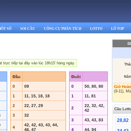
ỐT SỐ
SOI CẦU
CÔNG CỤ PHÂN TÍCH
LOTTO
LÔ TOP
0
trực tiếp tại đây vào lúc 18h15' hàng ngày.
Thá
Đầu
Đuôi
Năm
0
09
0
50, 80, 80
Giờ Hoàn
(9-11), Mù
1
11, 15, 18, 18
1
11, 81
2
22, 27, 29
22, 32, 42,
2
Cầu Lott
42
5
3
32
3
43, 43, 83
28,82
0
42, 42, 43, 43, 44,
4
46, 47
4
44, 94
34,43