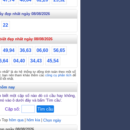
áy đẹp nhất ngày 08/08/2026
22
biệt đẹp nhất ngày 08/08/2026
49,94
36,63
06,60
56,65
6,64
04,40
34,43
45,54
p nhất" là do hệ thống tự động tính toán theo một số
Các bạn nên tham khảo thêm các
công cụ phân tích
để
ố tốt nhất.
 hôm nay
 biết một cặp số nào đó có cầu hay không,
nó vào ô dưới đây và bấm 'Tìm cầu'.
Cặp số:
o Top
hôm qua
|
hôm kia
|
Chọn ngày
top ngày 08/08/2026