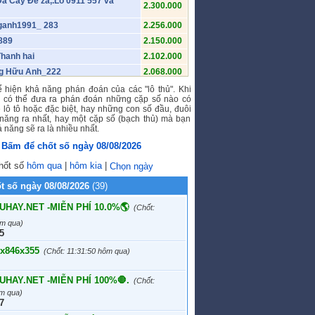
a Cây Đề za,.Lo 0911 557 và
2.300.000
ganh1991_ 283
2.256.000
889
2.150.000
hanh hai
2.102.000
g Hữu Anh_222
2.068.000
23
2.034.000
 hiện khả năng phán đoán của các "lô thủ". Khi
n có thể đưa ra phán đoán những cặp số nào có
giakhoa71 342
2.018.000
 lô tô hoặc đặc biệt, hay những con số đầu, đuôi
h Hữu Sơn.492
1.896.000
năng ra nhất, hay một cặp số (bạch thủ) mà bạn
 năng sẽ ra là nhiều nhất.
h.391
1.874.000
Bấm để chốt số ngày
08/08/2026
ánh Huy 38
1.852.000
aby198x
1.840.000
hốt số
hôm qua
|
hôm kia
|
Chọn ngày
ngo36223 968
1.836.000
t số ngày 08/08/2026
(39)
ến Anh 313
1.836.000
UHAY.NET -MIỄN PHÍ 10.0%🌎
(Chốt:
 Đàm Thanh
1.780.000
ôm qua)
n Anh 944
1.770.000
5
ienBacSo.Com 😔 Soi Cầu MB
1.748.000
x846x355
(Chốt: 11:31:50 hôm qua)
h12_213
1.742.000
c Việt 655
1.742.000
UHAY.NET -MIỄN PHÍ 100%🛑.
(Chốt:
ễn Đức Yến_379
1.714.000
ôm qua)
7
980
1.710.000