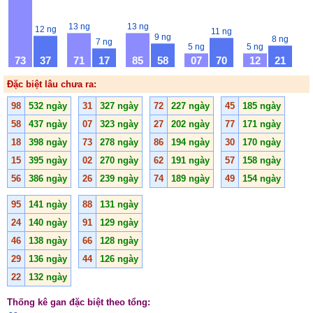
13 ng
13 ng
12 ng
11 ng
9 ng
8 ng
7 ng
5 ng
5 ng
73
37
71
17
85
58
07
70
12
21
Đặc biệt lâu chưa ra:
98
532 ngày
31
327 ngày
72
227 ngày
45
185 ngày
58
437 ngày
07
323 ngày
27
202 ngày
77
171 ngày
18
398 ngày
73
278 ngày
86
194 ngày
30
170 ngày
15
395 ngày
02
270 ngày
62
191 ngày
57
158 ngày
56
386 ngày
26
239 ngày
74
189 ngày
49
154 ngày
95
141 ngày
88
131 ngày
24
140 ngày
91
129 ngày
46
138 ngày
66
128 ngày
29
136 ngày
44
126 ngày
22
132 ngày
Thống kê gan đặc biệt theo tổng: