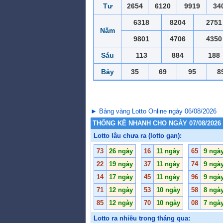
Tư
2654
6120
9919
34
6318
8204
2751
Năm
9801
4706
4350
Sáu
113
884
188
Bảy
35
69
95
8
► Bảng vàng Lotto Online ngày 06/08/2026
THỐNG KÊ NHANH CHO NGÀY 07/08/2026
Lotto lâu chưa ra (lotto gan):
73
26 ngày
16
11 ngày
65
9 ngà
22
19 ngày
37
11 ngày
74
9 ngà
14
17 ngày
45
11 ngày
96
9 ngà
71
12 ngày
53
10 ngày
58
8 ngà
85
12 ngày
70
10 ngày
08
7 ngà
Lotto ra nhiều trong tháng qua: