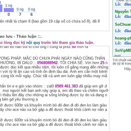
(Sửa: 11:
ố cần sô chuẩnn nhắn tin em gửi vào nhómm ba miền ạ zalo :
05
26
vuan
g
Lô:
đầu
1 ng
27
Minh 
0 ng
0 ng
p được a HẢO z.lo
0562
.
299
.
522
,vừa có tâm vừa có tầm, giúp
Nguyễn 
0
7
6
28
Chân 
 đi k thể lấy cái đỏ đen để làm giàu được thật sự cảm ơn anh.
Lô:
đầu
ện nhất là chạm 8 (bao gồm 19 cặp số có chứa số 8), đã 8
29
Nguy
SoChuan
p được a HẢO z.lo
0562
.
299
.
522
,vừa có tâm vừa có tầm, giúp
30
lena
 đi k thể lấy cái đỏ đen để làm giàu được thật sự cảm ơn anh.
Lô:
đầu
31
vanh
iao lưu - Thảo luận ::.
hoang-p
32
phan
 4 ra 1 lỗ ýt
ui lòng đọc kỹ
nội quy
trước khi tham gia thảo luận.
Lô:
đầu
ền lần éo nào soi lô cho ông í cũng là phút
90
mới ra
33
volon
SoVipMB.
34
mai-
qua)
ƯƠNG PHÁP, MẶC DÙ CHƯA PHẢI NGÀY NÀO CŨNG THẮN
35
Lô:
ly_ha
đầu
Trỏ chuột vào
THƯỜNG, IB DALO ::
0568088942
. TÔI CHIA SẺ. Với hơn
25
n
đó (tỷ lệ tr
được đúc kết qua nhiều năm, tôi luôn cố gắng mang đến những
tam-v681
Hã
n với tỷ lệ ăn cao và tính ổn định lâu dài. Anh em cần một kênh
Lô:
đầu
h cùng tôi mỗi ngày. Chúc tất cả anh em luôn gặp nhiều may mắ
Zloa0568
Lô:
67
ắn tin e e gửi vào nhóm: : zal0
0589
.
461
.
383
đã giúp em gỡ đ
, mọi người kết bạn anh này giúp ạ, em đã theo và chiêm ngưỡ
🚴‍♀️ Mie
i thiệu lên đây cho những ai sống không được tự do và đang n
Lô:
đầu
g bên gđ yêu thương ạ
Lê Khánh
ỡ được 600tr và khuyên mình bỏ đỏ đen đi đỏ đen ko làm giàu
đây cho ace nào xa bờ gặp a để được thoát khỏi cảnh nợ nần ạ
Lô:
đầu
💞SOICA
ỡ được 600tr và khuyên mình bỏ đỏ đen đi đỏ đen ko làm giàu
11:32:12 h
đây cho ace nào xa bờ gặp a để được thoát khỏi cảnh nợ nần ạ
Lô:
59, 9