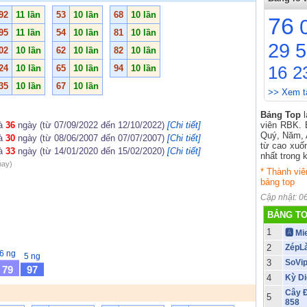
92
11 lần
53
10 lần
68
10 lần
76
95
11 lần
54
10 lần
81
10 lần
29
5
02
10 lần
62
10 lần
82
10 lần
16
2
24
10 lần
65
10 lần
94
10 lần
35
10 lần
67
10 lần
>> Xem t
Bảng Top
l
là
36
ngày (từ 07/09/2022 đến 12/10/2022)
[Chi tiết]
viên RBK. 
Quý, Năm, A
là
30
ngày (từ 08/06/2007 đến 07/07/2007)
[Chi tiết]
từ cao xuố
là
33
ngày (từ 14/01/2020 đến 15/02/2020)
[Chi tiết]
nhất trong 
m
nay)
* Thành viê
rồi chứ
bảng top
Cập nhật: 0
p được a HẢO z.lo
0562
.
299
.
522
,vừa có tâm vừa có tầm, giúp
 đi k thể lấy cái đỏ đen để làm giàu được thật sự cảm ơn anh.
BẢNG T
1
🅰️ M
p được a HẢO z.lo
0562
.
299
.
522
,vừa có tâm vừa có tầm, giúp
 đi k thể lấy cái đỏ đen để làm giàu được thật sự cảm ơn anh.
2
ZépLà
6 ng
5 ng
3
SoVip
79
97
4
Kỳ Di
Cây Đ
5
858