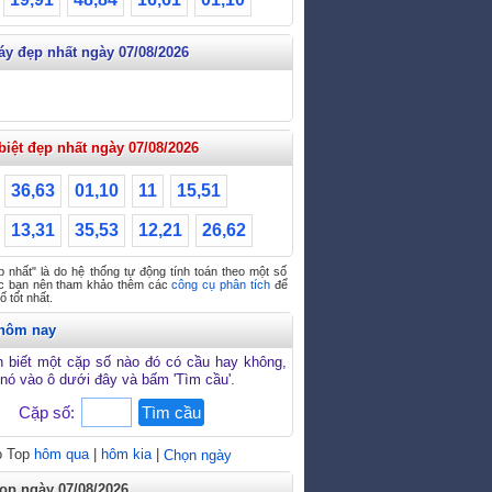
áy đẹp nhất ngày 07/08/2026
biệt đẹp nhất ngày 07/08/2026
36,63
01,10
11
15,51
13,31
35,53
12,21
26,62
p nhất" là do hệ thống tự động tính toán theo một số
Các bạn nên tham khảo thêm các
công cụ phân tích
để
ố tốt nhất.
 hôm nay
 biết một cặp số nào đó có cầu hay không,
nó vào ô dưới đây và bấm 'Tìm cầu'.
Cặp số:
o Top
hôm qua
|
hôm kia
|
Chọn ngày
top ngày 07/08/2026