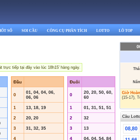
ỐT SỐ
SOI CẦU
CÔNG CỤ PHÂN TÍCH
LOTTO
LÔ TOP
0
trực tiếp tại đây vào lúc 18h15' hàng ngày.
Thá
Đầu
Đuôi
Năm
01, 04, 04, 06,
20, 20, 50, 60,
Giờ Hoàn
0
0
06, 06
60
(15-17), T
1
13, 18, 19
1
01, 31, 51, 51
Cầu Lott
2
20, 20
2
32
0
3
31, 32, 35
3
13
08,80
0
4
4
04, 04, 54, 84
11,66