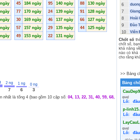
 ngày
45
184 ngày
95
140 ngày
88
130 ngày
6
duon
 BỜ NHẮN TIN .KB :: ZA.L0..O
921
.
991
.
877
.. TÔI CHỐT BT
 ngày
77
170 ngày
24
139 ngày
91
128 ngày
7
Giang
EM TA CÙNG CHƠI Ạ
8
Hoài 
BỜ NHẮN TIN .KB !: ZA.L0..O
 ngày
30
169 ngày
46
137 ngày
921
.
991
.
877
.. TÔI CHỐT BTL.B
66
127 ngày
TA CÙNG CHƠI Ạ
9
Đào T
 ngày
57
157 ngày
29
135 ngày
44
125 ngày
hăn tin e em gửi vào nhóm : zalo
0589461383
10
Viên
 ngày
49
153 ngày
22
131 ngày
ƯƠNG PHÁP, MẶC DÙ CHƯA PHẢI NGÀY NÀO CŨNG THẮN
11
Hoàn
Chốt số
thể
THƯỜNG, : IB DALO :
0568088942
. TÔI CHIA SẺ. Với hơn
25
chốt số, bạ
12
HHH1
 được đúc kết qua nhiều năm, tôi luôn cố gắng mang đến nhữn
khả năng về
tin với tỷ lệ ăn cao và tính ổn định lâu dài. Anh em cần một kên
13
phan
nào có khả 
ành cùng tôi mỗi ngày. Chúc tất cả anh em luôn gặp nhiều may m
cho rằng khả
14
Huỳn
 bờ nhắn tin k.b : zola O
568088942
nhận số chuẩn ba miền ! fr
15
Khán
16
Lê Kh
>> Bảng c
CÁI ĐẦU BẰNG KINH NGHIỆM MỖI LẦN THUA RỒI CÓ KHÁ
17
Mr B
RA MUỐN ĐÁNH GÌ ĐÁNH TỤI M CHƠI LÔ MÀ KHÔNG KHÉO
g
Bảng chố
2 ng
1 ng
0 ng
ÀNH PHẦN ĐI XIN SỐ CHẮC CHẮC TỤI M ĐÉO NGỐC ĐẦU L
18
yen-
7
6
3
ƠI NHA MẤY CON CÚN
CauDep9
19
Vũ Ti
n nhất là tổng 4 (bao gồm 10 cặp số:
04, 13, 22, 31, 40, 59, 68,
qua)
ó tâm thì chỉ có kênh của chị Vân !! da.lo.(.
0563906623
).chị gi
20
Hồ Tấ
Lô:
đầu
ị rất nhiệt tình và đặt lợi nhuận ng chơi lên hàng đầu. Ace ai cầ
21
😔 M
p-linh15
ó tâm thì chỉ có kênh của chị Vân : da.lo.(.
0563906623
).chị gi
22
Lô:
t-lin
đầu
ị rất nhiệt tình và đặt lợi nhuận ng chơi lên hàng đầu. Ace ai cầ
23
Võ Đứ
LayCauL
24
Nguy
qua)
 5 nháyy
06
-
60
thật rực rỡ..
Lô:
đầu
n nhắn tin em gửi vào nhómm ba miền ạ zalo :
0528340173
.
25
Văn 