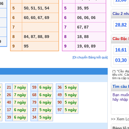
06
5
50, 51, 51, 54
5
35, 95
Cầu 2 nh
6
60, 60, 67, 69
6
06, 06, 06
28,82
7
7
67, 87
8
84, 87, 88, 89
8
18, 88
Cầu Đặc 
9
9
95
9
19, 69, 89
16,61
[Di chuyển Bảng kết quả]
03,30
(*) "Cầu đẹ
tiêu chí. 
tìm ra cặp s
Tìm cầu
y
21
7 ngày
59
6 ngày
36
5 ngày
y
26
7 ngày
68
6 ngày
49
5 ngày
Bạn muốn
hãy nhập 
y
40
7 ngày
79
6 ngày
90
5 ngày
y
17
6 ngày
27
5 ngày
97
5 ngày
y
39
6 ngày
34
5 ngày
>> Xem L
Bảng lô 