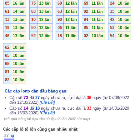
05
16 lần
75
13 lần
60
12 lần
69
11 lần
24
10 lần
61
14 lần
83
13 lần
63
12 lần
92
11 lần
35
10 lần
13
13 lần
10
12 lần
90
12 lần
94
11 lần
42
10 lần
19
13 lần
50
12 lần
06
11 lần
95
11 lần
53
10 lần
46
13 lần
52
12 lần
18
11 lần
02
10 lần
54
10 lần
62
10 lần
65
10 lần
68
10 lần
81
10 lần
82
10 lần
Các cặp lotto dẫn đầu bảng gan:
73
Cặp số
đã
27
ngày chưa ra, cực đại là
36
ngày (từ 07/09/2022
đến 12/10/2022)
[Chi tiết]
14
Cặp số
đã
18
ngày chưa ra, cực đại là
33
ngày (từ 14/01/2020
đến 15/02/2020)
[Chi tiết]
(Kết quả thống kê dựa trên dữ liệu từ năm 2007 đến nay)
Các cặp lô tô lộn cùng gan nhiều nhất:
27 ng