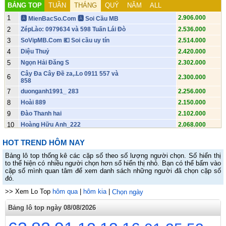
BẢNG TOP
TUẦN
THÁNG
QUÝ
NĂM
ALL
1
2.906.000
🅰️ MienBacSo.Com 🅰️ Soi Cầu MB
2
ZépLào: 0979634 và 598 Tuấn Lái Đò
2.536.000
3
SoVipMB.Com 💶 Soi cầu uy tín
2.514.000
4
Diệu Thuỷ
2.420.000
5
Ngọn Hải Đăng S
2.302.000
Cây Đa Cây Đề za,.Lo 0911 557 và
6
2.300.000
858
7
duonganh1991_ 283
2.256.000
8
Hoài 889
2.150.000
9
Đào Thanh hai
2.102.000
10
Hoàng Hữu Anh_222
2.068.000
11
HHH123
2.034.000
HOT TREND HÔM NAY
12
phangiakhoa71 342
2.018.000
Bảng lô top thống kê các cặp số theo số lượng người chọn. Số hiển thị
13
Huỳnh Hữu Sơn.492
1.896.000
to thể hiện có nhiều người chọn hơn số hiển thị nhỏ. Bạn có thể bấm vào
14
Khánh.391
1.874.000
cặp số mình quan tâm để xem danh sách những người đã chọn cặp số
đó.
15
Lê Khánh Huy 38
1.852.000
>> Xem Lo Top
16
Mr Baby198x
hôm qua
|
hôm kia
|
1.840.000
Chọn ngày
17
yen-ngo36223 968
1.836.000
Bảng lô top ngày 08/08/2026
18
Vũ Tiến Anh 313
1.836.000
19
Viên Đàm Thanh
1.780.000