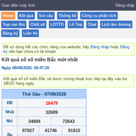
Giao diện máy tính
Đăng nhập
Home
Kết quả
Soi cầu
Thống kê
Công cụ phân tích
Top cao thủ
Chốt số
LOTTO
Lô Top
Chat
Lịch âm dương
Đăng ký
Liên hệ
Để sử dụng hết các chức năng của website, hãy
Đăng nhập
hoặc
Đăng
ký
nếu bạn chưa có tài khoản
Kết quả xổ số miền Bắc mới nhất
Ngày 08/08/2026: 00:47:20
Kết quả xổ số miền Bắc sẽ được tường thuật trực tiếp tại đây vào lúc
18h15' hàng ngày.
Thứ Sáu - 07/08/2026
ĐB
16479
Nhất
32689
Nhì
34894
72643
87827
41746
91915
Ba