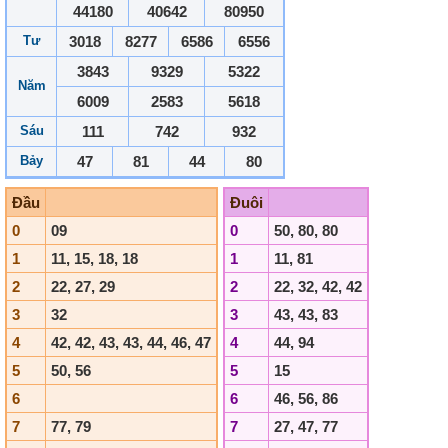
44180
40642
80950
Tư
3018
8277
6586
6556
3843
9329
5322
Năm
6009
2583
5618
Sáu
111
742
932
Bảy
47
81
44
80
Đầu
Đuôi
0
09
0
50, 80, 80
1
11, 15, 18, 18
1
11, 81
2
22, 27, 29
2
22, 32, 42, 42
3
32
3
43, 43, 83
4
42, 42, 43, 43, 44, 46, 47
4
44, 94
5
50, 56
5
15
6
6
46, 56, 86
7
77, 79
7
27, 47, 77