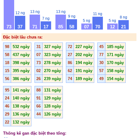
13 ng
13 ng
12 ng
11 ng
9 ng
8 ng
7 ng
5 ng
5 ng
73
37
71
17
85
58
07
70
12
21
Đặc biệt lâu chưa ra:
98
532 ngày
31
327 ngày
72
227 ngày
45
185 ngày
58
437 ngày
07
323 ngày
27
202 ngày
77
171 ngày
18
398 ngày
73
278 ngày
86
194 ngày
30
170 ngày
15
395 ngày
02
270 ngày
62
191 ngày
57
158 ngày
56
386 ngày
26
239 ngày
74
189 ngày
49
154 ngày
95
141 ngày
88
131 ngày
24
140 ngày
91
129 ngày
46
138 ngày
66
128 ngày
29
136 ngày
44
126 ngày
22
132 ngày
Thống kê gan đặc biệt theo tổng: