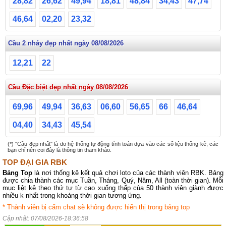
28,82
26,62
49,94
18,81
48,84
34,43
47,74
46,64
02,20
23,32
Cầu 2 nháy đẹp nhất ngày 08/08/2026
12,21
22
Cầu Đặc biệt đẹp nhất ngày 08/08/2026
69,96
49,94
36,63
06,60
56,65
66
46,64
04,40
34,43
45,54
(*) "Cầu đẹp nhất" là do hệ thống tự động tính toán dựa vào các số liệu thống kê, các
bạn chỉ nên coi đây là thông tin tham khảo.
TOP ĐẠI GIA RBK
Bảng Top
là nơi thống kê kết quả chơi loto của các thành viên RBK. Bảng
được chia thành các mục Tuần, Tháng, Quý, Năm, All (toàn thời gian). Mỗi
mục liệt kê theo thứ tự từ cao xuống thấp của 50 thành viên giành được
nhiều k nhất trong khoảng thời gian tương ứng.
* Thành viên bị cấm chat sẽ không được hiển thị trong bảng top
Cập nhật: 07/08/2026-18:36:58