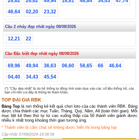
28,82
26,62
49,94
18,81
48,84
34,43
47,74
46,64
02,20
23,32
Cầu 2 nháy đẹp nhất ngày 08/08/2026
12,21
22
Cầu Đặc biệt đẹp nhất ngày 08/08/2026
69,96
49,94
36,63
06,60
56,65
66
46,64
04,40
34,43
45,54
(*) "Cầu đẹp nhất" là do hệ thống tự động tính toán dựa vào các số liệu thống kê, các
bạn chỉ nên coi đây là thông tin tham khảo.
TOP ĐẠI GIA RBK
Bảng Top
là nơi thống kê kết quả chơi loto của các thành viên RBK. Bảng
được chia thành các mục Tuần, Tháng, Quý, Năm, All (toàn thời gian). Mỗi
mục liệt kê theo thứ tự từ cao xuống thấp của 50 thành viên giành được
nhiều k nhất trong khoảng thời gian tương ứng.
* Thành viên bị cấm chat sẽ không được hiển thị trong bảng top
Cập nhật: 07/08/2026-18:36:58