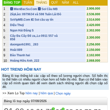
BẢNG TOP
TUẦN
THÁNG
QUÝ
NĂM
ALL
1
2.906.000
🅰️ MienBacSo.Com 🅰️ Soi Cầu MB
2
ZépLào: 0979634 và 598 Tuấn Lái Đò
2.536.000
3
SoVipMB.Com 💶 Soi cầu uy tín
2.514.000
4
Diệu Thuỷ
2.420.000
5
Ngọn Hải Đăng S
2.302.000
Cây Đa Cây Đề za,.Lo 0911 557 và
6
2.300.000
858
7
duonganh1991_ 283
2.256.000
8
Hoài 889
2.150.000
9
Đào Thanh hai
2.102.000
10
Hoàng Hữu Anh_222
2.068.000
11
HHH123
2.034.000
HOT TREND HÔM NAY
12
phangiakhoa71 342
2.018.000
Bảng lô top thống kê các cặp số theo số lượng người chọn. Số hiển thị
13
Huỳnh Hữu Sơn.492
1.896.000
to thể hiện có nhiều người chọn hơn số hiển thị nhỏ. Bạn có thể bấm vào
14
Khánh.391
1.874.000
cặp số mình quan tâm để xem danh sách những người đã chọn cặp số
đó.
15
Lê Khánh Huy 38
1.852.000
>> Xem Lo Top
16
Mr Baby198x
hôm nay
|
hôm qua
|
1.840.000
Chọn ngày
17
yen-ngo36223 968
1.836.000
Bảng lô top ngày 07/08/2026
18
Vũ Tiến Anh 313
1.836.000
1
1
19
Viên Đàm Thanh
1.780.000