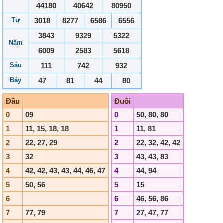
44180
40642
80950
Tư
3018
8277
6586
6556
3843
9329
5322
Năm
6009
2583
5618
Sáu
111
742
932
Bảy
47
81
44
80
Đầu
Đuôi
0
09
0
50, 80, 80
1
11, 15, 18, 18
1
11, 81
2
22, 27, 29
2
22, 32, 42, 42
3
32
3
43, 43, 83
4
42, 42, 43, 43, 44, 46, 47
4
44, 94
5
50, 56
5
15
6
6
46, 56, 86
7
77, 79
7
27, 47, 77