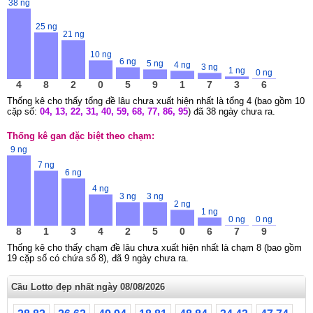
38 ng
25 ng
21 ng
10 ng
6 ng
5 ng
4 ng
3 ng
1 ng
0 ng
4
8
2
0
5
9
1
7
3
6
Thống kê cho thấy tổng đề lâu chưa xuất hiện nhất là tổng 4 (bao gồm 10
cặp số:
04, 13, 22, 31, 40, 59, 68, 77, 86, 95
) đã 38 ngày chưa ra.
Thống kê gan đặc biệt theo chạm:
9 ng
7 ng
6 ng
4 ng
3 ng
3 ng
2 ng
1 ng
0 ng
0 ng
8
1
3
4
2
5
0
6
7
9
Thống kê cho thấy chạm đề lâu chưa xuất hiện nhất là chạm 8 (bao gồm
19 cặp số có chứa số 8), đã 9 ngày chưa ra.
Cầu Lotto đẹp nhất ngày 08/08/2026