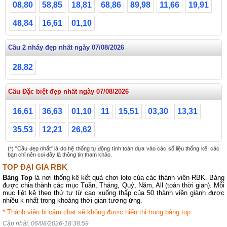
08,80
58,85
18,81
68,86
89,98
11,66
19,91
48,84
16,61
01,10
Cầu 2 nháy đẹp nhất ngày 07/08/2026
28,82
Cầu Đặc biệt đẹp nhất ngày 07/08/2026
16,61
36,63
01,10
11
15,51
03,30
13,31
35,53
12,21
26,62
(*) "Cầu đẹp nhất" là do hệ thống tự động tính toán dựa vào các số liệu thống kê, các
bạn chỉ nên coi đây là thông tin tham khảo.
TOP ĐẠI GIA RBK
Bảng Top
là nơi thống kê kết quả chơi loto của các thành viên RBK. Bảng
được chia thành các mục Tuần, Tháng, Quý, Năm, All (toàn thời gian). Mỗi
mục liệt kê theo thứ tự từ cao xuống thấp của 50 thành viên giành được
nhiều k nhất trong khoảng thời gian tương ứng.
* Thành viên bị cấm chat sẽ không được hiển thị trong bảng top
Cập nhật: 06/08/2026-18:38:59