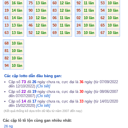
05
16 lần
75
13 lần
60
12 lần
92
11 lần
53
10 lần
19
14 lần
90
13 lần
83
12 lần
95
11 lần
54
10 lần
61
14 lần
10
12 lần
06
11 lần
02
10 lần
62
10 lần
13
13 lần
46
12 lần
50
11 lần
24
10 lần
65
10 lần
63
13 lần
52
12 lần
69
11 lần
35
10 lần
67
10 lần
68
10 lần
81
10 lần
82
10 lần
94
10 lần
Các cặp lotto dẫn đầu bảng gan:
73
Cặp số
đã
26
ngày chưa ra, cực đại là
36
ngày (từ 07/09/2022
đến 12/10/2022)
[Chi tiết]
22
Cặp số
đã
19
ngày chưa ra, cực đại là
30
ngày (từ 08/06/2007
đến 07/07/2007)
[Chi tiết]
14
Cặp số
đã
17
ngày chưa ra, cực đại là
33
ngày (từ 14/01/2020
đến 15/02/2020)
[Chi tiết]
(Kết quả thống kê dựa trên dữ liệu từ năm 2007 đến nay)
Các cặp lô tô lộn cùng gan nhiều nhất:
26 ng