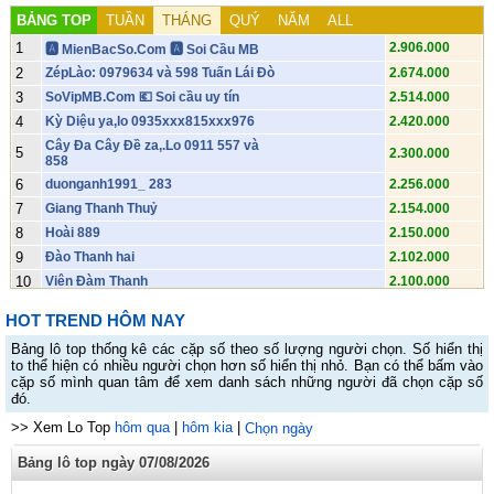
BẢNG TOP
TUẦN
THÁNG
QUÝ
NĂM
ALL
1
2.906.000
🅰️ MienBacSo.Com 🅰️ Soi Cầu MB
2
ZépLào: 0979634 và 598 Tuấn Lái Đò
2.674.000
3
SoVipMB.Com 💶 Soi cầu uy tín
2.514.000
4
Kỳ Diệu ya,lo 0935xxx815xxx976
2.420.000
Cây Đa Cây Đề za,.Lo 0911 557 và
5
2.300.000
858
6
duonganh1991_ 283
2.256.000
7
Giang Thanh Thuỷ
2.154.000
8
Hoài 889
2.150.000
9
Đào Thanh hai
2.102.000
10
Viên Đàm Thanh
2.100.000
11
Hoàng Hữu Anh_222
2.068.000
HOT TREND HÔM NAY
12
HHH123
2.034.000
Bảng lô top thống kê các cặp số theo số lượng người chọn. Số hiển thị
13
phangiakhoa71 342
2.018.000
to thể hiện có nhiều người chọn hơn số hiển thị nhỏ. Bạn có thể bấm vào
14
Huỳnh Hữu Sơn.492
1.896.000
cặp số mình quan tâm để xem danh sách những người đã chọn cặp số
đó.
15
Khánh.391
1.874.000
>> Xem Lo Top
16
Lê Khánh Huy 38
hôm qua
|
hôm kia
|
1.852.000
Chọn ngày
17
Mr Baby198x
1.840.000
Bảng lô top ngày 07/08/2026
18
yen-ngo36223 968
1.836.000