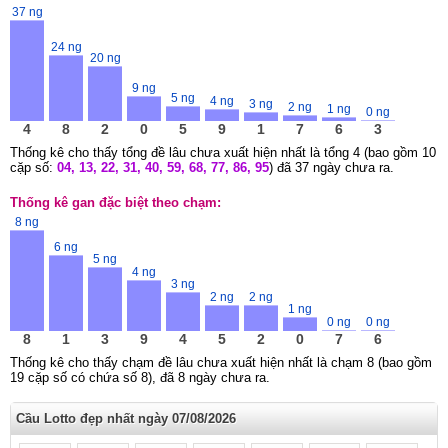
37 ng
24 ng
20 ng
9 ng
5 ng
4 ng
3 ng
2 ng
1 ng
0 ng
4
8
2
0
5
9
1
7
6
3
Thống kê cho thấy tổng đề lâu chưa xuất hiện nhất là tổng 4 (bao gồm 10
cặp số:
04, 13, 22, 31, 40, 59, 68, 77, 86, 95
) đã 37 ngày chưa ra.
Thống kê gan đặc biệt theo chạm:
8 ng
6 ng
5 ng
4 ng
3 ng
2 ng
2 ng
1 ng
0 ng
0 ng
8
1
3
9
4
5
2
0
7
6
Thống kê cho thấy chạm đề lâu chưa xuất hiện nhất là chạm 8 (bao gồm
19 cặp số có chứa số 8), đã 8 ngày chưa ra.
Cầu Lotto đẹp nhất ngày 07/08/2026