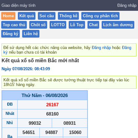
Giao diện máy tính
Đăng nhập
Home
Kết quả
Soi cầu
Thống kê
Công cụ phân tích
Top cao thủ
Chốt số
LOTTO
Lô Top
Chat
Lịch âm dương
Đăng ký
Liên hệ
Để sử dụng hết các chức năng của website, hãy
Đăng nhập
hoặc
Đăng
ký
nếu bạn chưa có tài khoản
Kết quả xổ số miền Bắc mới nhất
Ngày 07/08/2026: 08:43:09
Kết quả xổ số miền Bắc sẽ được tường thuật trực tiếp tại đây vào lúc
18h15' hàng ngày.
Thứ Năm - 06/08/2026
ĐB
26167
Nhất
68160
Nhì
99032
08931
54651
94887
15060
Ba