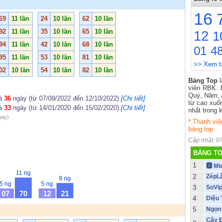
16
69
11 lần
24
10 lần
62
10 lần
92
11 lần
35
10 lần
65
10 lần
12
1
94
11 lần
42
10 lần
68
10 lần
01
4
95
11 lần
53
10 lần
81
10 lần
>> Xem t
02
10 lần
54
10 lần
82
10 lần
Bảng Top
l
viên RBK. 
Quý, Năm, A
là
36
ngày (từ 07/09/2022 đến 12/10/2022)
[Chi tiết]
từ cao xuố
là
33
ngày (từ 14/01/2020 đến 15/02/2020)
[Chi tiết]
nhất trong 
nay)
* Thành viê
bảng top
Cập nhật: 0
BẢNG T
1
🅰️ M
11 ng
2
ZépLà
8 ng
RBK TOÀN MẤY LŨ BÁ DƠ ĂN CỨCC BÁN SỐ
 MÁU LỒNn ❌:
5 ng
5 ng
3
SoVip
HA MẸ TỤI BÂY CÒN CHƯA TÔN THỜ, ĐI TÔN MẤY THẰNG
07
70
12
21
ỨCC HẾT Á LŨ NGU CÁI ĐẦU ĐỂ DƯỚI LỔ ĐÍTT ĐỂ BA TỤI
4
Diệu 
C 🔥
5
Ngọn 
mọi người trước đây em nợ 478tr do ham chơi nên gia đình và
Cây Đ
ờng như rơi vào ngõ cụt và từng nghĩ đến chét... nhưng ông tr