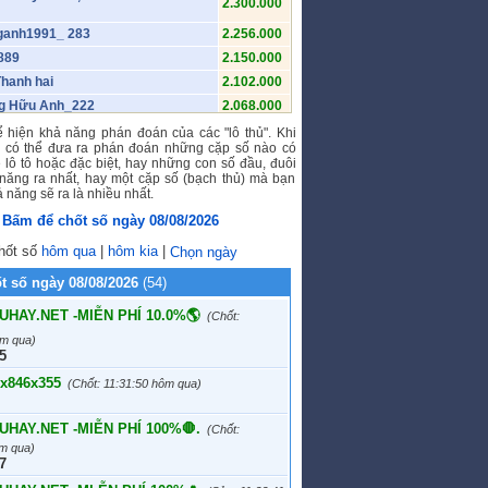
2.300.000
ganh1991_ 283
2.256.000
889
2.150.000
hanh hai
2.102.000
g Hữu Anh_222
2.068.000
23
2.034.000
 hiện khả năng phán đoán của các "lô thủ". Khi
n có thể đưa ra phán đoán những cặp số nào có
giakhoa71 342
2.018.000
 lô tô hoặc đặc biệt, hay những con số đầu, đuôi
h Hữu Sơn.492
1.896.000
năng ra nhất, hay một cặp số (bạch thủ) mà bạn
 năng sẽ ra là nhiều nhất.
h.391
1.874.000
Bấm để chốt số ngày
08/08/2026
ánh Huy 38
1.852.000
aby198x
1.840.000
hốt số
hôm qua
|
hôm kia
|
Chọn ngày
ngo36223 968
1.836.000
t số ngày 08/08/2026
(54)
ến Anh 313
1.836.000
UHAY.NET -MIỄN PHÍ 10.0%🌎
(Chốt:
 Đàm Thanh
1.780.000
ôm qua)
n Anh 944
1.770.000
5
ienBacSo.Com 😔 Soi Cầu MB
1.748.000
x846x355
(Chốt: 11:31:50 hôm qua)
h12_213
1.742.000
c Việt 655
1.742.000
UHAY.NET -MIỄN PHÍ 100%🛑.
(Chốt:
ễn Đức Yến_379
1.714.000
ôm qua)
7
980
1.710.000