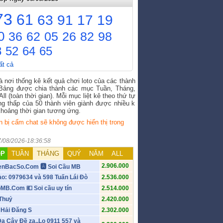
73
61
63
91
17
19
0
36
62
05
26
82
98
8
52
64
65
ất cả
à nơi thống kê kết quả chơi loto của các thành
Bảng được chia thành các mục Tuần, Tháng,
ll (toàn thời gian). Mỗi mục liệt kê theo thứ tự
ng thấp của 50 thành viên giành được nhiều k
khoảng thời gian tương ứng.
n bị cấm chat sẽ không được hiển thị trong
7/08/2026-18:36:58
OP
TUẦN
THÁNG
QUÝ
NĂM
ALL
2.906.000
ienBacSo.Com 🅰️ Soi Cầu MB
o: 0979634 và 598 Tuấn Lái Đò
2.536.000
MB.Com 💶 Soi cầu uy tín
2.514.000
Thuỷ
2.420.000
Hải Đăng S
2.302.000
a Cây Đề za,.Lo 0911 557 và