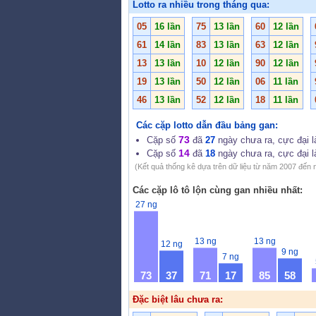
Lotto ra nhiều trong tháng qua:
05
16 lần
75
13 lần
60
12 lần
61
14 lần
83
13 lần
63
12 lần
13
13 lần
10
12 lần
90
12 lần
19
13 lần
50
12 lần
06
11 lần
46
13 lần
52
12 lần
18
11 lần
Các cặp lotto dẫn đầu bảng gan:
73
Cặp số
đã
27
ngày chưa ra, cực đại 
14
Cặp số
đã
18
ngày chưa ra, cực đại 
(Kết quả thống kê dựa trên dữ liệu từ năm 2007 đến 
Các cặp lô tô lộn cùng gan nhiều nhất:
27 ng
>> Xem nội dung trước
13 ng
13 ng
12 ng
9 ng
7 ng
LŨ SÚC VẬT XSMB THÍCH Ăn THỊT CHÓ HÚP
NHƯ LỒNN LÊN ĐÂY TUNG HÔ, CÁI MÃ C
73
37
71
17
85
58
BÁN SỐ CÓ NGÀY NÓ CHO TỤI M DI ĂN C
M CHỬI HOÀI MÀ KHÔNG KHÔN LÊN ĐƯỢ
Đặc biệt lâu chưa ra:
Em có đôi lời muốn tâm sự với 
Cậu Ấm 3:
mọi người đều xa lánh và khinh bỉ em em dư