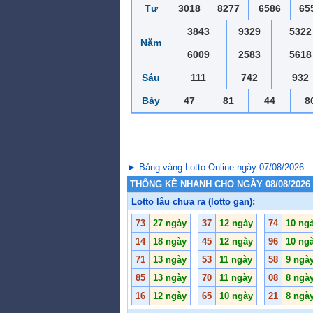
Tư
3018
8277
6586
65
3843
9329
5322
Năm
6009
2583
5618
Sáu
111
742
932
Bảy
47
81
44
8
► Bảng vàng Lotto Online ngày 07/08/2026
THỐNG KÊ NHANH CHO NGÀY 08/08/2026
Lotto lâu chưa ra (lotto gan):
73
27 ngày
37
12 ngày
74
10 ng
14
18 ngày
45
12 ngày
96
10 ng
71
13 ngày
53
11 ngày
58
9 ngà
85
13 ngày
70
11 ngày
08
8 ngà
16
12 ngày
65
10 ngày
21
8 ngà