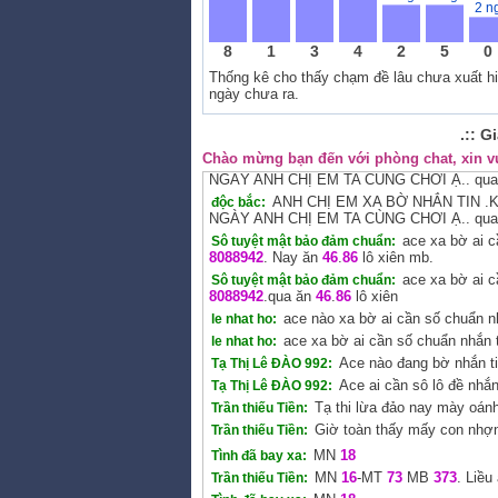
ANH CHỊ EM XA BỜ NHẮ
Trần Nghĩa yahoo:
2 n
N free. MỖI NGÀY ANH CHỊ EM TA CÙNG C
ANH CHỊ EM XA BỜ NHẮN TIN .K
độc bắc:
8
1
3
4
2
5
0
NGÀY ANH CHỊ EM TA CÙNG CHƠI Ạ.. qua
Thống kê cho thấy chạm đề lâu chưa xuất hi
ANH CHỊ EM XA BỜ NHẮN TIN .K
độc bắc:
ngày chưa ra.
NGÀY ANH CHỊ EM TA CÙNG CHƠI Ạ.. qua
ANH CHỊ EM XA BỜ NHẮN TIN .K
độc bắc:
.:: G
NGÀY ANH CHỊ EM TA CÙNG CHƠI Ạ.. qua
Chào mừng bạn đến với phòng chat, xin v
ANH CHỊ EM XA BỜ NHẮN TIN .K
độc bắc:
NGÀY ANH CHỊ EM TA CÙNG CHƠI Ạ.. qua
ANH CHỊ EM XA BỜ NHẮN TIN .K
độc bắc:
NGÀY ANH CHỊ EM TA CÙNG CHƠI Ạ.. qua
ace xa bờ ai 
Sô tuyệt mật bảo đảm chuẩn:
8088942
. Nay ăn
46
.
86
lô xiên mb.
ace xa bờ ai 
Sô tuyệt mật bảo đảm chuẩn:
8088942
.qua ăn
46
.
86
lô xiên
ace nào xa bờ ai cần số chuẩn n
le nhat ho:
ace xa bờ ai cần số chuẩn nhắn 
le nhat ho:
Ace nào đang bờ nhắn t
Tạ Thị Lê ĐÀO 992:
Ace ai cần sô lô đề nhắ
Tạ Thị Lê ĐÀO 992:
Tạ thi lừa đảo nay mày oán
Trần thiếu Tiền:
Giờ toàn thấy mấy con nhợ
Trần thiếu Tiền:
MN
18
Tình đã bay xa:
MN
16
-MT
73
MB
373
. Liều
Trần thiếu Tiền: