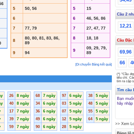
56
5
50, 56
5
15
Cầu 2 nh
6
6
46, 56, 86
12,21
7
77, 79
7
27, 47, 77
80, 80, 81, 83, 86,
8
18, 18
8
Cầu Đặc 
89
0
09, 29, 79,
9
69,96
9
94
89
66
4
[Di chuyển Bảng kết quả]
(*) "Cầu đẹ
tiêu chí. 
tìm ra cặp s
Tìm cầu
ày
26
8 ngày
68
7 ngày
97
6 ngày
38
5 ngày
Bạn muốn
ày
40
8 ngày
34
6 ngày
03
5 ngày
48
5 ngày
hãy nhập 
y
17
7 ngày
36
6 ngày
07
5 ngày
55
5 ngày
y
39
7 ngày
49
6 ngày
12
5 ngày
64
5 ngày
>> Xem L
y
59
7 ngày
90
6 ngày
28
5 ngày
Bảng lô 