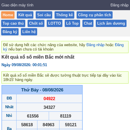
Giao diện máy tính
Đăng nhập
Home
Kết quả
Soi cầu
Thống kê
Công cụ phân tích
Top cao thủ
Chốt số
LOTTO
Lô Top
Chat
Lịch âm dương
Đăng ký
Liên hệ
Để sử dụng hết các chức năng của website, hãy
Đăng nhập
hoặc
Đăng
ký
nếu bạn chưa có tài khoản
Kết quả xổ số miền Bắc mới nhất
Ngày 09/08/2026: 00:01:51
Kết quả xổ số miền Bắc sẽ được tường thuật trực tiếp tại đây vào lúc
18h15' hàng ngày.
Thứ Bảy - 08/08/2026
ĐB
04922
Nhất
34327
Nhì
61556
81119
58618
84963
59121
Ba