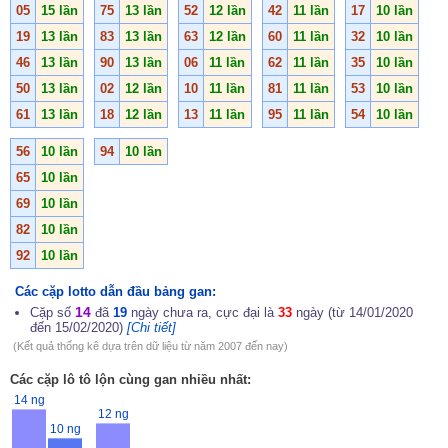
05
15 lần
75
13 lần
52
12 lần
42
11 lần
17
10 lần
19
13 lần
83
13 lần
63
12 lần
60
11 lần
32
10 lần
46
13 lần
90
13 lần
06
11 lần
62
11 lần
35
10 lần
50
13 lần
02
12 lần
10
11 lần
81
11 lần
53
10 lần
61
13 lần
18
12 lần
13
11 lần
95
11 lần
54
10 lần
56
10 lần
94
10 lần
65
10 lần
69
10 lần
82
10 lần
92
10 lần
Các cặp lotto dẫn đầu bảng gan:
14
Cặp số
đã
19
ngày chưa ra, cực đại là
33
ngày (từ 14/01/2020
đến 15/02/2020)
[Chi tiết]
(Kết quả thống kê dựa trên dữ liệu từ năm 2007 đến nay)
Các cặp lô tô lộn cùng gan nhiều nhất:
14 ng
12 ng
10 ng