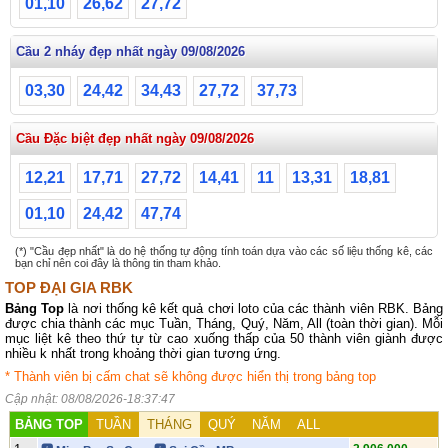
01,10
26,62
27,72
Cầu 2 nháy đẹp nhất ngày 09/08/2026
03,30
24,42
34,43
27,72
37,73
Cầu Đặc biệt đẹp nhất ngày 09/08/2026
12,21
17,71
27,72
14,41
11
13,31
18,81
01,10
24,42
47,74
(*) "Cầu đẹp nhất" là do hệ thống tự động tính toán dựa vào các số liệu thống kê, các
bạn chỉ nên coi đây là thông tin tham khảo.
TOP ĐẠI GIA RBK
Bảng Top
là nơi thống kê kết quả chơi loto của các thành viên RBK. Bảng
được chia thành các mục Tuần, Tháng, Quý, Năm, All (toàn thời gian). Mỗi
mục liệt kê theo thứ tự từ cao xuống thấp của 50 thành viên giành được
nhiều k nhất trong khoảng thời gian tương ứng.
* Thành viên bị cấm chat sẽ không được hiển thị trong bảng top
Cập nhật: 08/08/2026-18:37:47
BẢNG TOP
TUẦN
THÁNG
QUÝ
NĂM
ALL