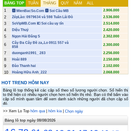
BẢNG TOP
TUẦN
THÁNG
QUÝ
NĂM
ALL
1
2.906.000
🅰️ MienBacSo.Com 🅰️ Soi Cầu MB
2
ZépLào: 0979634 và 598 Tuấn Lái Đò
2.536.000
3
SoVipMB.Com 💶 Soi cầu uy tín
2.514.000
4
Diệu Thuỷ
2.420.000
5
Ngọn Hải Đăng S
2.302.000
Cây Đa Cây Đề za,.Lo 0911 557 và
6
2.300.000
858
7
duonganh1991_ 283
2.256.000
8
Hoài 889
2.150.000
9
Đào Thanh hai
2.102.000
10
Hoàng Hữu Anh_222
2.068.000
11
HHH123
2.034.000
HOT TREND HÔM NAY
12
phangiakhoa71 342
2.018.000
Bảng lô top thống kê các cặp số theo số lượng người chọn. Số hiển thị
13
Huỳnh Hữu Sơn.492
1.896.000
to thể hiện có nhiều người chọn hơn số hiển thị nhỏ. Bạn có thể bấm vào
14
Khánh.391
1.874.000
cặp số mình quan tâm để xem danh sách những người đã chọn cặp số
đó.
15
Lê Khánh Huy 38
1.852.000
>> Xem Lo Top
16
Mr Baby198x
hôm qua
|
hôm kia
|
1.840.000
Chọn ngày
17
yen-ngo36223 968
1.836.000
Bảng lô top ngày 08/08/2026
18
Vũ Tiến Anh 313
1.836.000
19
Viên Đàm Thanh
1.780.000