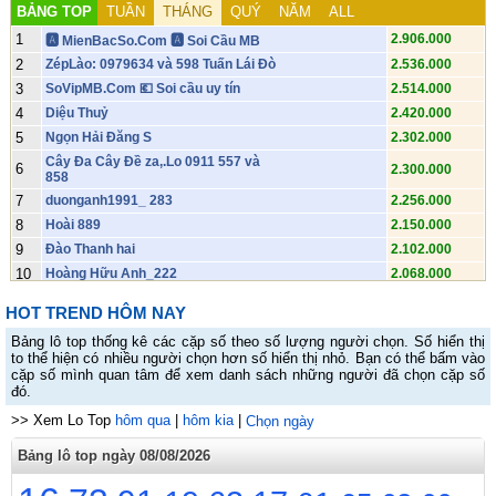
BẢNG TOP
TUẦN
THÁNG
QUÝ
NĂM
ALL
1
2.906.000
🅰️ MienBacSo.Com 🅰️ Soi Cầu MB
2
ZépLào: 0979634 và 598 Tuấn Lái Đò
2.536.000
3
SoVipMB.Com 💶 Soi cầu uy tín
2.514.000
4
Diệu Thuỷ
2.420.000
5
Ngọn Hải Đăng S
2.302.000
Cây Đa Cây Đề za,.Lo 0911 557 và
6
2.300.000
858
7
duonganh1991_ 283
2.256.000
8
Hoài 889
2.150.000
9
Đào Thanh hai
2.102.000
10
Hoàng Hữu Anh_222
2.068.000
11
HHH123
2.034.000
HOT TREND HÔM NAY
12
phangiakhoa71 342
2.018.000
Bảng lô top thống kê các cặp số theo số lượng người chọn. Số hiển thị
13
Huỳnh Hữu Sơn.492
1.896.000
to thể hiện có nhiều người chọn hơn số hiển thị nhỏ. Bạn có thể bấm vào
14
Khánh.391
1.874.000
cặp số mình quan tâm để xem danh sách những người đã chọn cặp số
đó.
15
Lê Khánh Huy 38
1.852.000
>> Xem Lo Top
16
Mr Baby198x
hôm qua
|
hôm kia
|
1.840.000
Chọn ngày
17
yen-ngo36223 968
1.836.000
Bảng lô top ngày 08/08/2026
18
Vũ Tiến Anh 313
1.836.000
19
Viên Đàm Thanh
1.780.000