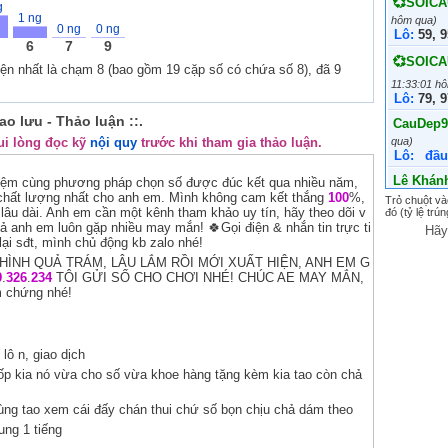
26
vuan
💞SOICA
g
1 ng
hôm qua)
27
Minh 
0 ng
0 ng
Lô:
59, 9
ánh 1-2 điểm mỗi ngày mà kiểm chứng
6
7
9
28
Chân 
💞SOICA
29
Nguy
ện nhất là chạm 8 (bao gồm 19 cặp số có chứa số 8), đã 9
NG PHÁP, MẶC DÙ CHƯA PHẢI NGÀY NÀO CŨNG THẮNG, N
11:33:01 h
30
lena
ỜNG,DALO ::
0866
.
099
.
297
. TÔI CHIA SẺ kinh nghiệm cùng ph
Lô:
79, 9
31
vanh
năm, tôi luôn cố gắng mang đến những con số chất lượng nhất
iao lưu - Thảo luận ::.
CauDep9
ính ổn định lâu dài. Anh em cần một kênh tham khảo uy tín, hãy t
32
phan
ui lòng đọc kỹ
úc tất cả anh em luôn gặp nhiều may mắn! ,
nội quy
trước khi tham gia thảo luận.
qua)
33
Lô:
volon
đầu
34
mai-
Lê Khánh
ệm cùng phương pháp chọn số được đúc kết qua nhiều năm,
chất lượng nhất cho anh em. Mình không cam kết thắng
100
%,
Lô:
đầu
35
ly_ha
Trỏ chuột vào
h lâu dài. Anh em cần một kênh tham khảo uy tín, hãy theo dõi v
đó (tỷ lệ tr
hoang-p
ả anh em luôn gặp nhiều may mắn! 🍀Gọi điện & nhắn tin trực ti
Hã
Lô:
đầu
ại sđt, mình chủ động kb zalo nhé!
 HÌNH QUẢ TRÁM, LÂU LẮM RỒI MỚI XUẤT HIỆN, ANH EM G
(Sửa: 11:
9
.
326
.
234
TÔI GỬI SỐ CHO CHƠI NHÉ! CHÚC AE MAY MẮN,
Lô:
đầu
m chứng nhé!
p-linh15
Lô:
đầu
💞SOICA
 lô n, giao dịch
hôm qua)
ốp kia nó vừa cho số vừa khoe hàng tặng kèm kia tao còn chả
Lô:
59, 9
ùng tao xem cái đấy chán thui chứ số bọn chịu chả dám theo
SoChuan
ung 1 tiếng
Lô:
đầu