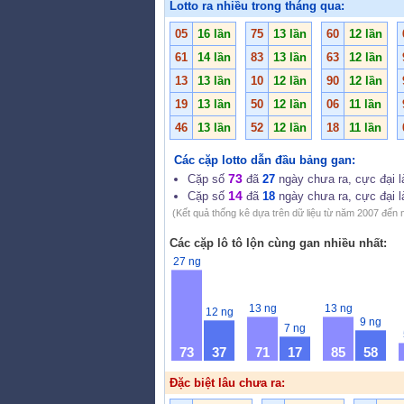
Lotto ra nhiều trong tháng qua:
05
16 lần
75
13 lần
60
12 lần
61
14 lần
83
13 lần
63
12 lần
13
13 lần
10
12 lần
90
12 lần
19
13 lần
50
12 lần
06
11 lần
46
13 lần
52
12 lần
18
11 lần
Các cặp lotto dẫn đầu bảng gan:
73
Cặp số
đã
27
ngày chưa ra, cực đại 
14
Cặp số
đã
18
ngày chưa ra, cực đại 
(Kết quả thống kê dựa trên dữ liệu từ năm 2007 đến 
Các cặp lô tô lộn cùng gan nhiều nhất:
27 ng
>> Xem nội dung trước
13 ng
13 ng
12 ng
9 ng
7 ng
Ace nào đang muốn tìm người c
Ngọc Ánh 5:
ó thể kết nối anh Tâm nhé. Mình thấy anh Tâ
73
37
71
17
85
58
n. Ai muốn tìm hiểu thì chủ động gọi & nhắn
Dã cụ nó
73
🎉JACKPOT🎊:
Đặc biệt lâu chưa ra:
Em có đôi lời muốn tâm sự với 
Cậu Ấm 3: