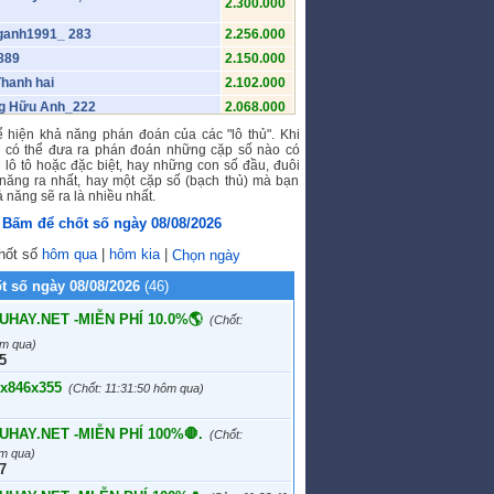
2.300.000
ganh1991_ 283
2.256.000
889
2.150.000
hanh hai
2.102.000
g Hữu Anh_222
2.068.000
23
2.034.000
 hiện khả năng phán đoán của các "lô thủ". Khi
n có thể đưa ra phán đoán những cặp số nào có
giakhoa71 342
2.018.000
 lô tô hoặc đặc biệt, hay những con số đầu, đuôi
h Hữu Sơn.492
1.896.000
năng ra nhất, hay một cặp số (bạch thủ) mà bạn
 năng sẽ ra là nhiều nhất.
h.391
1.874.000
Bấm để chốt số ngày
08/08/2026
ánh Huy 38
1.852.000
aby198x
1.840.000
hốt số
hôm qua
|
hôm kia
|
Chọn ngày
ngo36223 968
1.836.000
t số ngày 08/08/2026
(46)
ến Anh 313
1.836.000
UHAY.NET -MIỄN PHÍ 10.0%🌎
(Chốt:
 Đàm Thanh
1.780.000
ôm qua)
n Anh 944
1.770.000
5
ienBacSo.Com 😔 Soi Cầu MB
1.748.000
x846x355
(Chốt: 11:31:50 hôm qua)
h12_213
1.742.000
c Việt 655
1.742.000
UHAY.NET -MIỄN PHÍ 100%🛑.
(Chốt:
ễn Đức Yến_379
1.714.000
ôm qua)
7
980
1.710.000