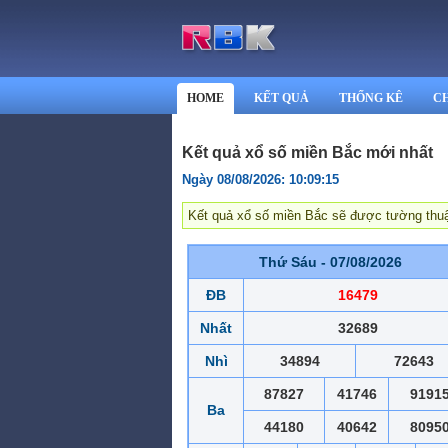
HOME
KẾT QUẢ
THỐNG KÊ
CH
Kết quả xổ số miền Bắc mới nhất
Ngày 08/08/2026: 10:09:15
Kết quả xổ số miền Bắc sẽ được tường thuật 
Thứ Sáu - 07/08/2026
ĐB
16479
Nhất
32689
Nhì
34894
72643
87827
41746
9191
Ba
44180
40642
8095