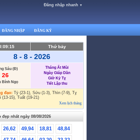
Đăng nhập nhanh
▼
ĐĂNG NHẬP
ĐĂNG KÝ
0:09:15
Thứ bảy
8 - 8 - 2026
Tháng Ất Mùi
ng Sáu (Đ)
Ngày Giáp Dần
26
Giờ Kỷ Tỵ
 Bính Ngọ
Tiết Lập thu
g đạo:
Tý (23-1), Sửu (1-3), Thìn (7-9), Tỵ
i (13-15), Tuất (19-21)
Xem lịch tháng
o đẹp nhất ngày 08/08/2026
26,62
49,94
18,81
48,84
47,74
46,64
02,20
23,32