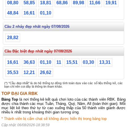
08,80
58,85
18,81
68,86
89,98
11,66
19,91
48,84
16,61
01,10
Cầu 2 nháy đẹp nhất ngày 07/08/2026
28,82
Cầu Đặc biệt đẹp nhất ngày 07/08/2026
16,61
36,63
01,10
11
15,51
03,30
13,31
35,53
12,21
26,62
(*) "Cầu đẹp nhất" là do hệ thống tự động tính toán dựa vào các số liệu thống kê, các
bạn chỉ nên coi đây là thông tin tham khảo.
TOP ĐẠI GIA RBK
Bảng Top
là nơi thống kê kết quả chơi loto của các thành viên RBK. Bảng
được chia thành các mục Tuần, Tháng, Quý, Năm, All (toàn thời gian). Mỗi
mục liệt kê theo thứ tự từ cao xuống thấp của 50 thành viên giành được
nhiều k nhất trong khoảng thời gian tương ứng.
* Thành viên bị cấm chat sẽ không được hiển thị trong bảng top
Cập nhật: 06/08/2026-18:38:59