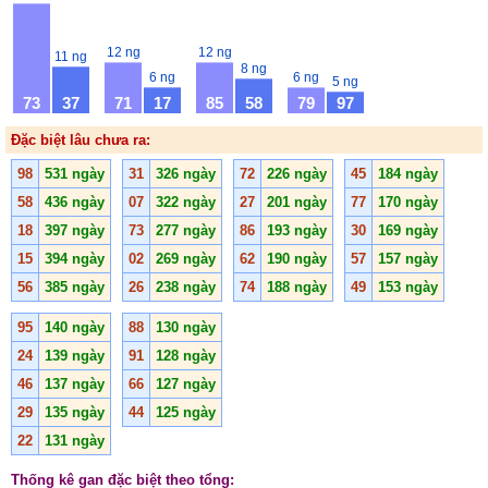
12 ng
12 ng
11 ng
8 ng
6 ng
6 ng
5 ng
73
37
71
17
85
58
79
97
Đặc biệt lâu chưa ra:
98
531 ngày
31
326 ngày
72
226 ngày
45
184 ngày
58
436 ngày
07
322 ngày
27
201 ngày
77
170 ngày
18
397 ngày
73
277 ngày
86
193 ngày
30
169 ngày
15
394 ngày
02
269 ngày
62
190 ngày
57
157 ngày
56
385 ngày
26
238 ngày
74
188 ngày
49
153 ngày
95
140 ngày
88
130 ngày
24
139 ngày
91
128 ngày
46
137 ngày
66
127 ngày
29
135 ngày
44
125 ngày
22
131 ngày
Thống kê gan đặc biệt theo tổng: