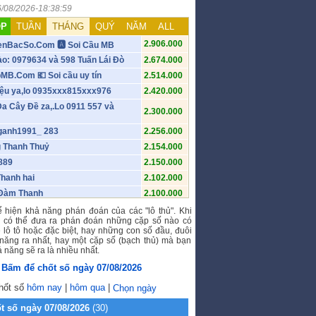
6/08/2026-18:38:59
OP
TUẦN
THÁNG
QUÝ
NĂM
ALL
2.906.000
ienBacSo.Com 🅰️ Soi Cầu MB
o: 0979634 và 598 Tuấn Lái Đò
2.674.000
MB.Com 💶 Soi cầu uy tín
2.514.000
ệu ya,lo 0935xxx815xxx976
2.420.000
a Cây Đề za,.Lo 0911 557 và
2.300.000
ganh1991_ 283
2.256.000
 Thanh Thuỷ
2.154.000
889
2.150.000
hanh hai
2.102.000
 Đàm Thanh
2.100.000
g Hữu Anh_222
2.068.000
 hiện khả năng phán đoán của các "lô thủ". Khi
n có thể đưa ra phán đoán những cặp số nào có
23
2.034.000
 lô tô hoặc đặc biệt, hay những con số đầu, đuôi
giakhoa71 342
2.018.000
năng ra nhất, hay một cặp số (bạch thủ) mà bạn
 năng sẽ ra là nhiều nhất.
h Hữu Sơn.492
1.896.000
Bấm để chốt số ngày
07/08/2026
h.391
1.874.000
ánh Huy 38
1.852.000
hốt số
hôm nay
|
hôm qua
|
Chọn ngày
aby198x
1.840.000
t số ngày 07/08/2026
(30)