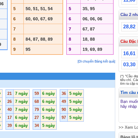
06
5
50, 51, 51, 54
5
35, 95
Cầu 2 nh
6
60, 60, 67, 69
6
06, 06, 06
28,82
7
7
67, 87
8
84, 87, 88, 89
8
18, 88
Cầu Đặc 
9
9
95
9
19, 69, 89
16,61
[Di chuyển Bảng kết quả]
03,30
(*) "Cầu đẹ
tiêu chí. 
tìm ra cặp s
Tìm cầu 
y
21
7 ngày
59
6 ngày
36
5 ngày
y
26
7 ngày
68
6 ngày
49
5 ngày
Bạn muốn
hãy nhập 
y
40
7 ngày
79
6 ngày
90
5 ngày
y
17
6 ngày
27
5 ngày
97
5 ngày
y
39
6 ngày
34
5 ngày
>> Xem L
Bảng lô 