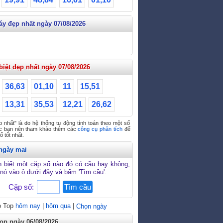
áy đẹp nhất ngày 07/08/2026
biệt đẹp nhất ngày 07/08/2026
36,63
01,10
11
15,51
13,31
35,53
12,21
26,62
p nhất" là do hệ thống tự động tính toán theo một số
Các bạn nên tham khảo thêm các
công cụ phân tích
để
ố tốt nhất.
ngày mai
 biết một cặp số nào đó có cầu hay không,
nó vào ô dưới đây và bấm 'Tìm cầu'.
Cặp số:
o Top
hôm nay
|
hôm qua
|
Chọn ngày
top ngày 06/08/2026