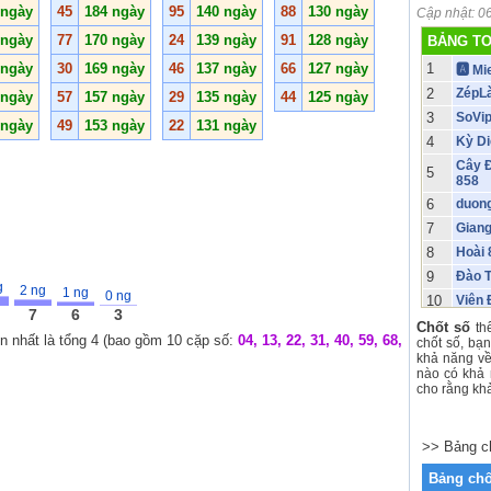
 ngày
45
184 ngày
95
140 ngày
88
130 ngày
Cập nhật: 0
 ngày
77
170 ngày
24
139 ngày
91
128 ngày
BẢNG T
 ngày
30
169 ngày
46
137 ngày
66
127 ngày
1
🅰️ M
2
ZépLà
 ngày
57
157 ngày
29
135 ngày
44
125 ngày
3
SoVip
 ngày
49
153 ngày
22
131 ngày
4
Kỳ Di
Cây Đ
5
858
6
duon
7
Giang
8
Hoài 
9
Đào T
g
2 ng
1 ng
0 ng
10
Viên
 con
04
của khoai lang nhồn bự
7
6
3
11
Hoàn
Chốt số
thể
n nhất là tổng 4 (bao gồm 10 cặp số:
04, 13, 22, 31, 40, 59, 68,
chốt số, bạ
12
HHH1
khả năng về
13
phan
nào có khả 
cho rằng khả
14
Huỳn
15
Khán
ớp
89
16
Lê Kh
>> Bảng c
 chốt
84
miền Trung nó oánh
89
miền Bắc
17
Mr B
Bảng chố
n lẻ tổng 3. Dàn đề mới cứng cho ae .
57
.
71
.
10
.
03
.
39
.