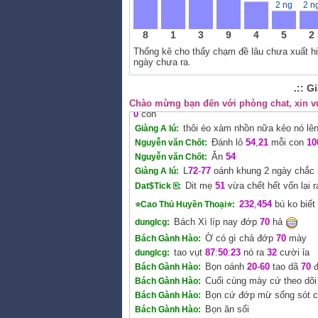
2 ng
2 n
92
.
28
.
86
.
60
. Bạch thủ đề : càng
610
Mô phật.
26167
đã nổ chẵ
Hoàng Anh Doanh:
.
28
.
86
.
60
. Bạch thủ đề : càng
610
8
1
3
9
4
5
2
Mô phật .
26167
đã nổ ch
Hoàng Anh Doanh:
Thống kê cho thấy chạm đề lâu chưa xuất hi
2
.
28
.
86
.
60
. Bạch thủ đề : càng
610
ngày chưa ra.
Lô trúng mãi cũng nhạt, có khi 
Giàng A lú:
Song thủ đề
72
-
74
2 Cửa 
.:: G
Giàng A lú:
Chào mừng bạn đến với phòng chat, xin v
éo biết chơi đề , có mấy thằng k
Giàng A lú:
0
con
thôi éo xàm nhồn nữa kẻo nó lên
Giàng A lú:
Đánh lô
54
,
21
mỗi con
10
Nguyễn văn Chốt:
Ăn
54
Nguyễn văn Chốt:
L
72
-
77
oánh khung 2 ngày chắc h
Giàng A lú:
Dit mẹ
51
vừa chết hết vốn lại 
Dat$Tick 🀄:
232
,
454
bú ko biết 
⭐️Cao Thủ Huyền Thoại⭐️:
Bách Xì líp nay đớp
70
hả
dunglcg:
Ờ có gì chả đớp
70
mày
Bách Gành Hào:
tao vụt
87
:
50
:
23
nó ra
32
cười ỉa
dunglcg:
Bọn oánh
20
-
60
tao dã
70
đ
Bách Gành Hào:
Cuối cùng mày cứ theo dõi
Bách Gành Hào:
Bọn cứ đớp mừ sống sót cu
Bách Gành Hào:
Bọn ăn sổi
Bách Gành Hào: