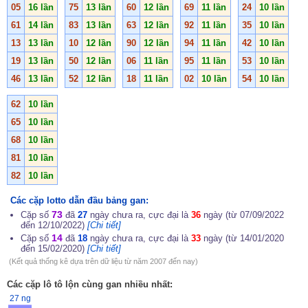
05
16 lần
75
13 lần
60
12 lần
69
11 lần
24
10 lần
61
14 lần
83
13 lần
63
12 lần
92
11 lần
35
10 lần
13
13 lần
10
12 lần
90
12 lần
94
11 lần
42
10 lần
19
13 lần
50
12 lần
06
11 lần
95
11 lần
53
10 lần
46
13 lần
52
12 lần
18
11 lần
02
10 lần
54
10 lần
62
10 lần
65
10 lần
68
10 lần
81
10 lần
82
10 lần
Các cặp lotto dẫn đầu bảng gan:
73
Cặp số
đã
27
ngày chưa ra, cực đại là
36
ngày (từ 07/09/2022
đến 12/10/2022)
[Chi tiết]
14
Cặp số
đã
18
ngày chưa ra, cực đại là
33
ngày (từ 14/01/2020
đến 15/02/2020)
[Chi tiết]
(Kết quả thống kê dựa trên dữ liệu từ năm 2007 đến nay)
Các cặp lô tô lộn cùng gan nhiều nhất:
27 ng