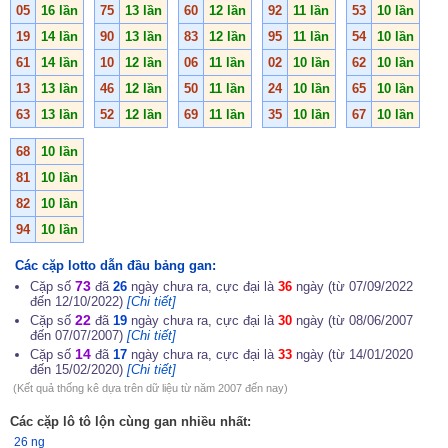
05
16 lần
75
13 lần
60
12 lần
92
11 lần
53
10 lần
19
14 lần
90
13 lần
83
12 lần
95
11 lần
54
10 lần
61
14 lần
10
12 lần
06
11 lần
02
10 lần
62
10 lần
13
13 lần
46
12 lần
50
11 lần
24
10 lần
65
10 lần
63
13 lần
52
12 lần
69
11 lần
35
10 lần
67
10 lần
68
10 lần
81
10 lần
82
10 lần
94
10 lần
Các cặp lotto dẫn đầu bảng gan:
73
Cặp số
đã
26
ngày chưa ra, cực đại là
36
ngày (từ 07/09/2022
đến 12/10/2022)
[Chi tiết]
22
Cặp số
đã
19
ngày chưa ra, cực đại là
30
ngày (từ 08/06/2007
đến 07/07/2007)
[Chi tiết]
14
Cặp số
đã
17
ngày chưa ra, cực đại là
33
ngày (từ 14/01/2020
đến 15/02/2020)
[Chi tiết]
(Kết quả thống kê dựa trên dữ liệu từ năm 2007 đến nay)
Các cặp lô tô lộn cùng gan nhiều nhất:
26 ng