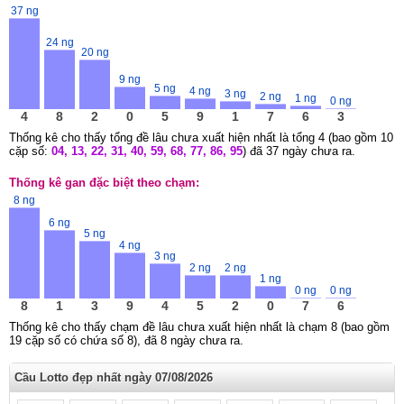
37 ng
24 ng
20 ng
9 ng
5 ng
4 ng
3 ng
2 ng
1 ng
0 ng
4
8
2
0
5
9
1
7
6
3
Thống kê cho thấy tổng đề lâu chưa xuất hiện nhất là tổng 4 (bao gồm 10
cặp số:
04, 13, 22, 31, 40, 59, 68, 77, 86, 95
) đã 37 ngày chưa ra.
Thống kê gan đặc biệt theo chạm:
8 ng
6 ng
5 ng
4 ng
3 ng
2 ng
2 ng
1 ng
0 ng
0 ng
8
1
3
9
4
5
2
0
7
6
Thống kê cho thấy chạm đề lâu chưa xuất hiện nhất là chạm 8 (bao gồm
19 cặp số có chứa số 8), đã 8 ngày chưa ra.
Cầu Lotto đẹp nhất ngày 07/08/2026