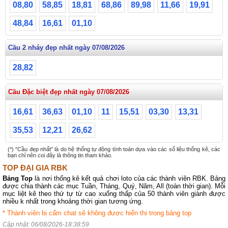
08,80
58,85
18,81
68,86
89,98
11,66
19,91
48,84
16,61
01,10
Cầu 2 nháy đẹp nhất ngày 07/08/2026
28,82
Cầu Đặc biệt đẹp nhất ngày 07/08/2026
16,61
36,63
01,10
11
15,51
03,30
13,31
35,53
12,21
26,62
(*) "Cầu đẹp nhất" là do hệ thống tự động tính toán dựa vào các số liệu thống kê, các
bạn chỉ nên coi đây là thông tin tham khảo.
TOP ĐẠI GIA RBK
Bảng Top
là nơi thống kê kết quả chơi loto của các thành viên RBK. Bảng
được chia thành các mục Tuần, Tháng, Quý, Năm, All (toàn thời gian). Mỗi
mục liệt kê theo thứ tự từ cao xuống thấp của 50 thành viên giành được
nhiều k nhất trong khoảng thời gian tương ứng.
* Thành viên bị cấm chat sẽ không được hiển thị trong bảng top
Cập nhật: 06/08/2026-18:38:59