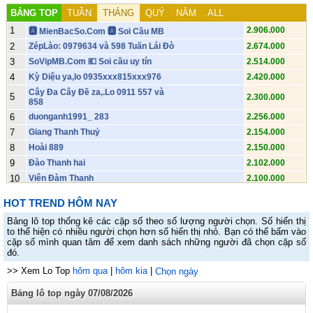
BẢNG TOP
TUẦN
THÁNG
QUÝ
NĂM
ALL
1
2.906.000
🅰️ MienBacSo.Com 🅰️ Soi Cầu MB
2
ZépLào: 0979634 và 598 Tuấn Lái Đò
2.674.000
3
SoVipMB.Com 💶 Soi cầu uy tín
2.514.000
4
Kỳ Diệu ya,lo 0935xxx815xxx976
2.420.000
Cây Đa Cây Đề za,.Lo 0911 557 và
5
2.300.000
858
6
duonganh1991_ 283
2.256.000
7
Giang Thanh Thuỷ
2.154.000
8
Hoài 889
2.150.000
9
Đào Thanh hai
2.102.000
10
Viên Đàm Thanh
2.100.000
11
Hoàng Hữu Anh_222
2.068.000
HOT TREND HÔM NAY
12
HHH123
2.034.000
Bảng lô top thống kê các cặp số theo số lượng người chọn. Số hiển thị
13
phangiakhoa71 342
2.018.000
to thể hiện có nhiều người chọn hơn số hiển thị nhỏ. Bạn có thể bấm vào
14
Huỳnh Hữu Sơn.492
1.896.000
cặp số mình quan tâm để xem danh sách những người đã chọn cặp số
đó.
15
Khánh.391
1.874.000
>> Xem Lo Top
16
Lê Khánh Huy 38
hôm qua
|
hôm kia
|
1.852.000
Chọn ngày
17
Mr Baby198x
1.840.000
Bảng lô top ngày 07/08/2026
18
yen-ngo36223 968
1.836.000