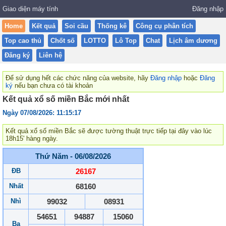
Giao diện máy tính
Đăng nhập
Home
Kết quả
Soi cầu
Thống kê
Công cụ phân tích
Top cao thủ
Chốt số
LOTTO
Lô Top
Chat
Lịch âm dương
Đăng ký
Liên hệ
Để sử dụng hết các chức năng của website, hãy
Đăng nhập
hoặc
Đăng
ký
nếu bạn chưa có tài khoản
Kết quả xổ số miền Bắc mới nhất
Ngày 07/08/2026: 11:15:17
Kết quả xổ số miền Bắc sẽ được tường thuật trực tiếp tại đây vào lúc
18h15' hàng ngày.
Thứ Năm - 06/08/2026
ĐB
26167
Nhất
68160
Nhì
99032
08931
54651
94887
15060
Ba