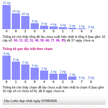
37 ng
24 ng
20 ng
9 ng
5 ng
4 ng
3 ng
2 ng
1 ng
0 ng
4
8
2
0
5
9
1
7
6
3
Thống kê cho thấy tổng đề lâu chưa xuất hiện nhất là tổng 4 (bao gồm 10
cặp số:
04, 13, 22, 31, 40, 59, 68, 77, 86, 95
) đã 37 ngày chưa ra.
Thống kê gan đặc biệt theo chạm:
8 ng
6 ng
5 ng
4 ng
3 ng
2 ng
2 ng
1 ng
0 ng
0 ng
8
1
3
9
4
5
2
0
7
6
Thống kê cho thấy chạm đề lâu chưa xuất hiện nhất là chạm 8 (bao gồm
19 cặp số có chứa số 8), đã 8 ngày chưa ra.
Cầu Lotto đẹp nhất ngày 07/08/2026