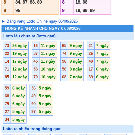
8
84, 87, 88, 89
8
18, 88
9
95
9
19, 69, 89
► Bảng vàng Lotto Online ngày 06/08/2026
THỐNG KÊ NHANH CHO NGÀY 07/08/2026
Lotto lâu chưa ra (lotto gan):
73
26 ngày
16
11 ngày
65
9 ngày
21
7 ngày
22
19 ngày
37
11 ngày
74
9 ngày
26
7 ngày
14
17 ngày
45
11 ngày
96
9 ngày
40
7 ngày
71
12 ngày
53
10 ngày
58
8 ngày
17
6 ngày
85
12 ngày
70
10 ngày
08
7 ngày
39
6 ngày
59
6 ngày
36
5 ngày
68
6 ngày
49
5 ngày
79
6 ngày
90
5 ngày
27
5 ngày
97
5 ngày
34
5 ngày
Lotto ra nhiều trong tháng qua: