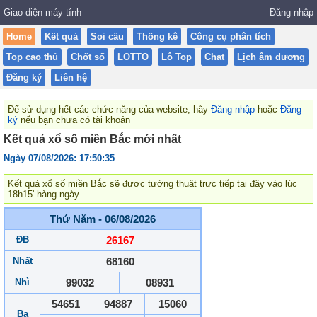
Giao diện máy tính
Đăng nhập
Home
Kết quả
Soi cầu
Thống kê
Công cụ phân tích
Top cao thủ
Chốt số
LOTTO
Lô Top
Chat
Lịch âm dương
Đăng ký
Liên hệ
Để sử dụng hết các chức năng của website, hãy
Đăng nhập
hoặc
Đăng
ký
nếu bạn chưa có tài khoản
Kết quả xổ số miền Bắc mới nhất
Ngày 07/08/2026: 17:50:35
Kết quả xổ số miền Bắc sẽ được tường thuật trực tiếp tại đây vào lúc
18h15' hàng ngày.
Thứ Năm - 06/08/2026
ĐB
26167
Nhất
68160
Nhì
99032
08931
54651
94887
15060
Ba