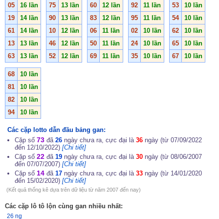
05
16 lần
75
13 lần
60
12 lần
92
11 lần
53
10 lần
19
14 lần
90
13 lần
83
12 lần
95
11 lần
54
10 lần
61
14 lần
10
12 lần
06
11 lần
02
10 lần
62
10 lần
13
13 lần
46
12 lần
50
11 lần
24
10 lần
65
10 lần
63
13 lần
52
12 lần
69
11 lần
35
10 lần
67
10 lần
68
10 lần
81
10 lần
82
10 lần
94
10 lần
Các cặp lotto dẫn đầu bảng gan:
73
Cặp số
đã
26
ngày chưa ra, cực đại là
36
ngày (từ 07/09/2022
đến 12/10/2022)
[Chi tiết]
22
Cặp số
đã
19
ngày chưa ra, cực đại là
30
ngày (từ 08/06/2007
đến 07/07/2007)
[Chi tiết]
14
Cặp số
đã
17
ngày chưa ra, cực đại là
33
ngày (từ 14/01/2020
đến 15/02/2020)
[Chi tiết]
(Kết quả thống kê dựa trên dữ liệu từ năm 2007 đến nay)
Các cặp lô tô lộn cùng gan nhiều nhất:
26 ng