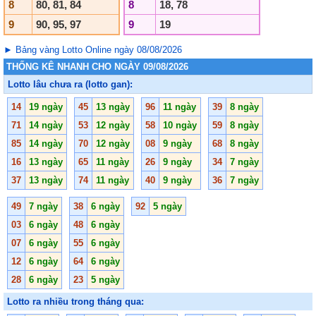
8
80, 81, 84
8
18, 78
9
90, 95, 97
9
19
► Bảng vàng Lotto Online ngày 08/08/2026
THỐNG KÊ NHANH CHO NGÀY 09/08/2026
Lotto lâu chưa ra (lotto gan):
14
19 ngày
45
13 ngày
96
11 ngày
39
8 ngày
71
14 ngày
53
12 ngày
58
10 ngày
59
8 ngày
85
14 ngày
70
12 ngày
08
9 ngày
68
8 ngày
16
13 ngày
65
11 ngày
26
9 ngày
34
7 ngày
37
13 ngày
74
11 ngày
40
9 ngày
36
7 ngày
49
7 ngày
38
6 ngày
92
5 ngày
03
6 ngày
48
6 ngày
07
6 ngày
55
6 ngày
12
6 ngày
64
6 ngày
28
6 ngày
23
5 ngày
Lotto ra nhiều trong tháng qua: