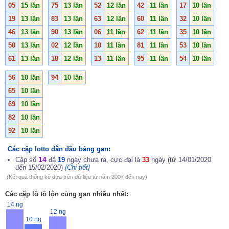
05
15 lần
75
13 lần
52
12 lần
42
11 lần
17
10 lần
19
13 lần
83
13 lần
63
12 lần
60
11 lần
32
10 lần
46
13 lần
90
13 lần
06
11 lần
62
11 lần
35
10 lần
50
13 lần
02
12 lần
10
11 lần
81
11 lần
53
10 lần
61
13 lần
18
12 lần
13
11 lần
95
11 lần
54
10 lần
56
10 lần
94
10 lần
65
10 lần
69
10 lần
82
10 lần
92
10 lần
Các cặp lotto dẫn đầu bảng gan:
14
Cặp số
đã
19
ngày chưa ra, cực đại là
33
ngày (từ 14/01/2020
đến 15/02/2020)
[Chi tiết]
(Kết quả thống kê dựa trên dữ liệu từ năm 2007 đến nay)
Các cặp lô tô lộn cùng gan nhiều nhất:
14 ng
12 ng
10 ng