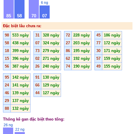
6 ng
85
58
70
07
Đặc biệt lâu chưa ra:
98
533 ngày
31
328 ngày
72
228 ngày
45
186 ngày
58
438 ngày
07
324 ngày
27
203 ngày
77
172 ngày
18
399 ngày
73
279 ngày
86
195 ngày
30
171 ngày
15
396 ngày
02
271 ngày
62
192 ngày
57
159 ngày
56
387 ngày
26
240 ngày
74
190 ngày
49
155 ngày
95
142 ngày
91
130 ngày
24
141 ngày
66
129 ngày
46
139 ngày
44
127 ngày
29
137 ngày
88
132 ngày
Thống kê gan đặc biệt theo tổng:
26 ng
22 ng