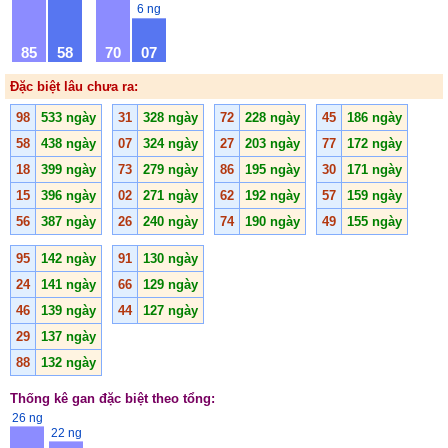
6 ng
85
58
70
07
Đặc biệt lâu chưa ra:
98
533 ngày
31
328 ngày
72
228 ngày
45
186 ngày
58
438 ngày
07
324 ngày
27
203 ngày
77
172 ngày
18
399 ngày
73
279 ngày
86
195 ngày
30
171 ngày
15
396 ngày
02
271 ngày
62
192 ngày
57
159 ngày
56
387 ngày
26
240 ngày
74
190 ngày
49
155 ngày
95
142 ngày
91
130 ngày
24
141 ngày
66
129 ngày
46
139 ngày
44
127 ngày
29
137 ngày
88
132 ngày
Thống kê gan đặc biệt theo tổng:
26 ng
22 ng