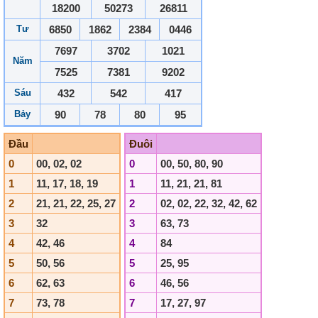
18200
50273
26811
Tư
6850
1862
2384
0446
7697
3702
1021
Năm
7525
7381
9202
Sáu
432
542
417
Bảy
90
78
80
95
Đầu
Đuôi
0
00, 02, 02
0
00, 50, 80, 90
1
11, 17, 18, 19
1
11, 21, 21, 81
2
21, 21, 22, 25, 27
2
02, 02, 22, 32, 42, 62
3
32
3
63, 73
4
42, 46
4
84
5
50, 56
5
25, 95
6
62, 63
6
46, 56
7
73, 78
7
17, 27, 97