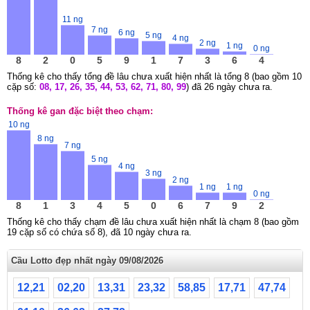
11 ng
7 ng
6 ng
5 ng
4 ng
2 ng
1 ng
0 ng
8
2
0
5
9
1
7
3
6
4
Thống kê cho thấy tổng đề lâu chưa xuất hiện nhất là tổng 8 (bao gồm 10
cặp số:
08, 17, 26, 35, 44, 53, 62, 71, 80, 99
) đã 26 ngày chưa ra.
Thống kê gan đặc biệt theo chạm:
10 ng
8 ng
7 ng
5 ng
4 ng
3 ng
2 ng
1 ng
1 ng
0 ng
8
1
3
4
5
0
6
7
9
2
Thống kê cho thấy chạm đề lâu chưa xuất hiện nhất là chạm 8 (bao gồm
19 cặp số có chứa số 8), đã 10 ngày chưa ra.
Cầu Lotto đẹp nhất ngày 09/08/2026
12,21
02,20
13,31
23,32
58,85
17,71
47,74