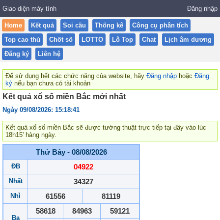
Giao diện máy tính
Đăng nhập
Home
Kết quả
Soi cầu
Thống kê
Công cụ phân tích
Top cao thủ
Chốt số
LOTTO
Lô Top
Chat
Lịch âm dương
Đăng ký
Liên hệ
Để sử dụng hết các chức năng của website, hãy
Đăng nhập
hoặc
Đăng
ký
nếu bạn chưa có tài khoản
Kết quả xổ số miền Bắc mới nhất
Ngày 09/08/2026: 15:18:41
Kết quả xổ số miền Bắc sẽ được tường thuật trực tiếp tại đây vào lúc
18h15' hàng ngày.
Thứ Bảy - 08/08/2026
ĐB
04922
Nhất
34327
Nhì
61556
81119
58618
84963
59121
Ba