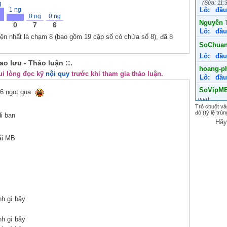
(Sửa: 11:
g
26
vuan
ace ko giam xem
1 ng
Lô:
đầu
0 ng
0 ng
27
Minh 
Nguyễn 
0
7
6
28
Chân 
Lô:
đầu
ện nhất là chạm 8 (bao gồm 19 cặp số có chứa số 8), đã 8
29
Nguy
SoChuan
30
lena
Lô:
đầu
31
vanh
iao lưu - Thảo luận ::.
hoang-p
32
phan
ui lòng đọc kỹ
nội quy
trước khi tham gia thảo luận.
Lô:
đầu
33
volon
SoVipMB.
 6 ngot qua
34
mai-
qua)
35
Lô:
ly_ha
đầu
Trỏ chuột vào
đó (tỷ lệ tr
i ban
tam-v681
Hã
Lô:
đầu
ái MB
Zloa0568
Lô:
67
🚴‍♀️ Mie
Lô:
đầu
Lê Khánh
Lô:
đầu
nh gì bây
💞SOICA
11:32:12 h
nh gì bây
Lô:
59, 9