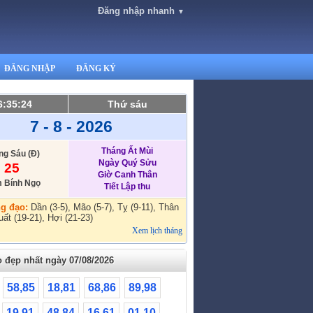
Đăng nhập nhanh
▼
ĐĂNG NHẬP
ĐĂNG KÝ
6:35:24
Thứ sáu
7 - 8 - 2026
Tháng Ất Mùi
ng Sáu (Đ)
Ngày Quý Sửu
25
Giờ Canh Thân
 Bính Ngọ
Tiết Lập thu
g đạo:
Dần (3-5), Mão (5-7), Tỵ (9-11), Thân
uất (19-21), Hợi (21-23)
Xem lịch tháng
o đẹp nhất ngày 07/08/2026
58,85
18,81
68,86
89,98
19,91
48,84
16,61
01,10