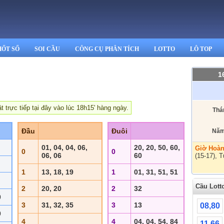
ỐT SỐ
SOI CẦU
CÔNG CỤ PHÂN TÍCH
LOTTO
LÔ TOP
1
trực tiếp tại đây vào lúc 18h15' hàng ngày.
Thá
Đầu
Đuôi
Năm
01, 04, 04, 06,
20, 20, 50, 60,
Giờ Hoàn
0
0
06, 06
60
(15-17), T
1
13, 18, 19
1
01, 31, 51, 51
Cầu Lott
2
20, 20
2
32
0
3
31, 32, 35
3
13
08,80
0
4
4
04, 04, 54, 84
11,66