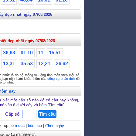
áy đẹp nhất ngày 07/08/2026
biệt đẹp nhất ngày 07/08/2026
36,63
01,10
11
15,51
13,31
35,53
12,21
26,62
p nhất" là do hệ thống tự động tính toán theo một số
Các bạn nên tham khảo thêm các
công cụ phân tích
để
ố tốt nhất.
 hôm nay
 biết một cặp số nào đó có cầu hay không,
nó vào ô dưới đây và bấm 'Tìm cầu'.
Cặp số:
o Top
hôm qua
|
hôm kia
|
Chọn ngày
top ngày 07/08/2026