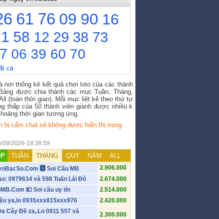
26
61
76
09
90
16
21
58
12
29
38
73
7
06
39
60
70
ất cả
à nơi thống kê kết quả chơi loto của các thành
Bảng được chia thành các mục Tuần, Tháng,
ll (toàn thời gian). Mỗi mục liệt kê theo thứ tự
ng thấp của 50 thành viên giành được nhiều k
khoảng thời gian tương ứng.
n bị cấm chat sẽ không được hiển thị trong
6/08/2026-18:38:59
OP
TUẦN
THÁNG
QUÝ
NĂM
ALL
2.906.000
ienBacSo.Com 🅰️ Soi Cầu MB
o: 0979634 và 598 Tuấn Lái Đò
2.674.000
MB.Com 💶 Soi cầu uy tín
2.514.000
ệu ya,lo 0935xxx815xxx976
2.420.000
a Cây Đề za,.Lo 0911 557 và
2.300.000