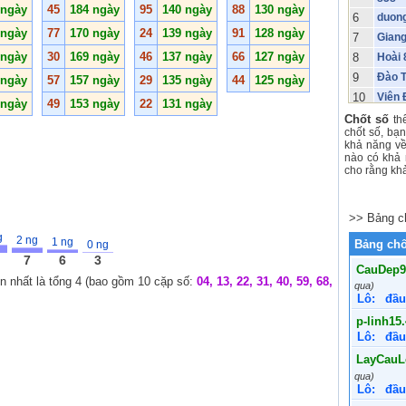
 ngày
45
184 ngày
95
140 ngày
88
130 ngày
6
duon
 ngày
77
170 ngày
24
139 ngày
91
128 ngày
7
Giang
 ngày
30
169 ngày
46
137 ngày
66
127 ngày
8
Hoài 
9
Đào T
 ngày
57
157 ngày
29
135 ngày
44
125 ngày
10
Viên
 ngày
49
153 ngày
22
131 ngày
11
Hoàn
Chốt số
thể
chốt số, bạ
12
HHH1
khả năng về
13
phan
nào có khả 
cho rằng khả
14
Huỳn
15
Khán
16
Lê Kh
>> Bảng c
17
Mr B
g
2 ng
1 ng
Bảng chố
0 ng
18
yen-
7
6
3
CauDep9
19
Vũ Ti
n nhất là tổng 4 (bao gồm 10 cặp số:
04, 13, 22, 31, 40, 59, 68,
qua)
20
Hồ Tấ
Lô:
đầu
21
😔 M
p-linh15
 không đâyyy
22
Lô:
t-lin
đầu
23
Võ Đứ
LayCauL
24
Nguy
qua)
Lô:
đầu
25
Văn 
sợ quá